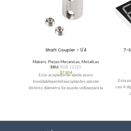
Shaft Coupler – 1/4
7-S
Makers
,
Piezas Mecanicas
,
Metalicas
SKU:
ROB-12325
$
7.854
Este acopladorde ejede acero
Esta p
inoxidablepermiteacoplardos ejesde
con 4 dí
distinto diámetro.Se puede utilizarpara la
conexión del eje del motorcon elde
transmisión,por ejemplo. Actoboticses