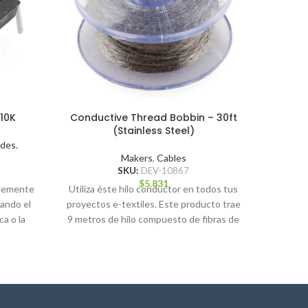
 10K
Conductive Thread Bobbin – 30ft
SparkFu
(Stainless Steel)
des.
Makers
,
Cables
SKU:
DEV-10867
$
5.831
blemente
Utiliza éste hilo conductor en todos tus
Este es u
lando el
proyectos e-textiles. Este producto trae
de 5 p
a o la
9 metros de hilo compuesto de fibras de