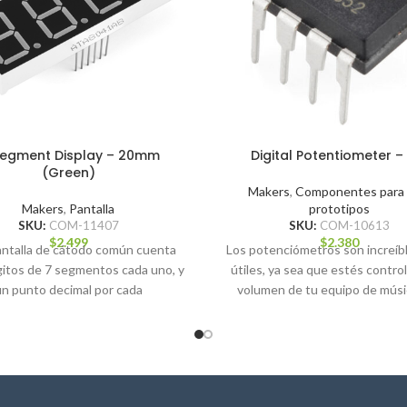
egment Display – 20mm
Digital Potentiometer –
(Green)
Makers
,
Componentes para 
Makers
,
Pantalla
prototipos
SKU:
COM-11407
SKU:
COM-10613
$
2.499
$
2.380
antalla de cátodo común cuenta
Los potenciómetros son increí
gitos de 7 segmentos cada uno, y
útiles, ya sea que estés contro
un punto decimal por cada
volumen de tu equipo de músic
iluminación.