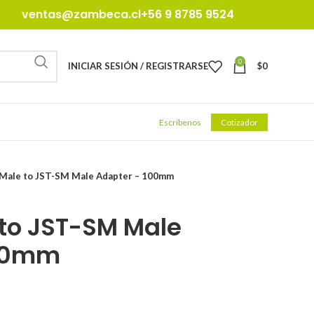
ventas@zambeca.cl
+56 9 8785 9524
0
INICIAR SESIÓN / REGISTRARSE
$
0
Escríbenos
Cotizador
Male to JST-SM Male Adapter – 100mm
to JST-SM Male
100mm