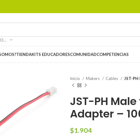
SELECCIONAR CATEGORÍA
 SOMOS?
TIENDA
KITS EDUCADORES
COMUNIDAD
COMPETENCIAS
Inicio
Makers
Cables
JST-PH 
JST-PH Male 
Adapter – 
$
1.904