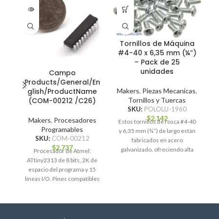
Tornillos de Máquina
T
#4-40 x 6,35 mm (¼”)
M
– Pack de 25
unidades
Campo
Products/General/En
M
Makers
,
Piezas Mecanicas
,
glish/ProductName
Tornillos y Tuercas
(COM-00212 /C26)
SKU:
POLOLU-1960
$
2.142
Makers
,
Procesadores
Estos tornillos de rosca #4-40
c
Programables
y 6,35 mm (¼”) de largo están
SKU:
COM-00212
fabricados en acero
$
2.737
galvanizado, ofreciendo alta
Procesador de Atmel:
resistencia a
ATtiny2313 de 8 bits, 2K de
espacio del programa y 15
líneas I/O. Pines compatibles
UART. Funciona