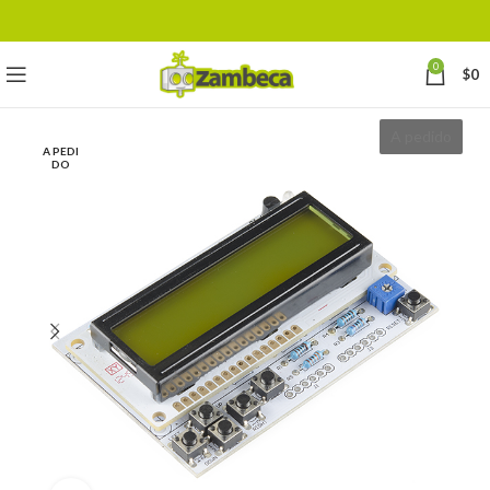
0
$
0
A pedido
A PEDI
DO