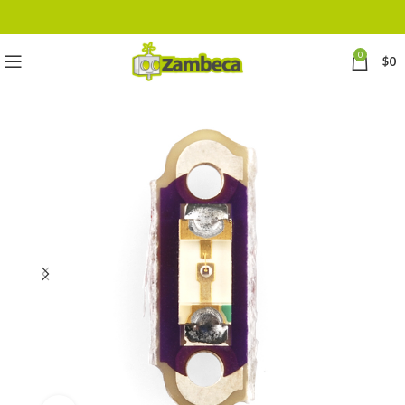
0
$
0