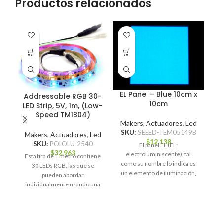
Productos relacionados
EL Panel – Blue 10cm x
E
Addressable RGB 30-
10cm
LED Strip, 5V, 1m, (Low-
Speed TM1804)
Makers
,
Actuadores
,
Led
M
SKU:
SEEED-TEM05149B
S
Makers
,
Actuadores
,
Led
$
12.138
SKU:
POLOLU-2540
El panel EL (EL:
$
32.963
electroluminiscente), tal
(
Esta tira de 1 metro contiene
como su nombre lo indica es
Fle
30 LEDs RGB, las que se
un elemento de iluminación,
pueden abordar
que viene en forma
individualmente usando una
interfaz de un