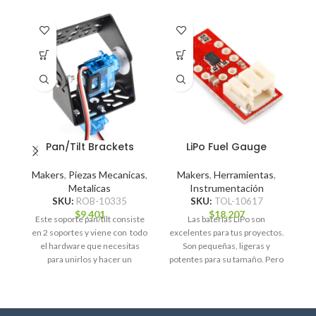
A P
D
Pan/Tilt Brackets
LiPo Fuel Gauge
Makers
,
Piezas Mecanicas
,
Makers
,
Herramientas
,
Metalicas
Instrumentación
SKU:
ROB-10335
SKU:
TOL-10617
De
$
9.401
$
18.207
Este soporte pan/tilt consiste
Las baterías LiPo son
a
en 2 soportes y viene con todo
excelentes para tus proyectos.
el hardware que necesitas
Son pequeñas, ligeras y
po
para unirlos y hacer un
potentes para su tamaño. Pero
como cualquier batería,