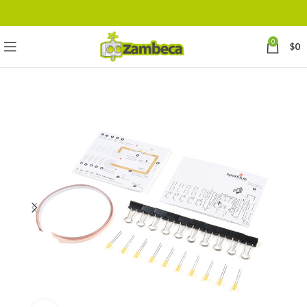
0
$
0