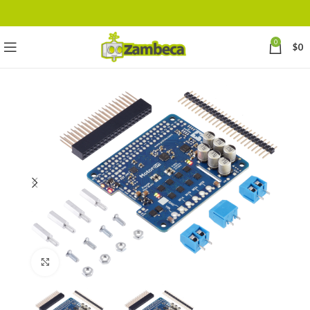
0
$
0
Click to enlarge