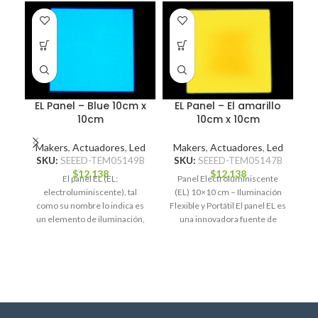
EL Panel – Blue 10cm x
EL Panel – El amarillo
10cm
10cm x 10cm
Makers
,
Actuadores
,
Led
Makers
,
Actuadores
,
Led
SKU:
SEEED-TEM05149B
SKU:
SEEED-TEM05147B
$
12.138
$
12.138
El panel EL (EL:
Panel Electroluminiscente
M
electroluminiscente), tal
(EL) 10×10 cm – Iluminación
como su nombre lo indica es
Flexible y Portátil El panel EL es
E
un elemento de iluminación,
una innovadora fuente de
que viene en forma
iluminación delgada,