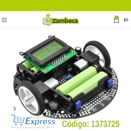
0
$
0