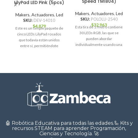
Speed TM1804)
LilyPad LED Pink (5pcs)
M
S
Makers
,
Actuadores
,
Led
Makers
,
Actuadores
,
Led
SKU:
POLOLU-2540
SKU:
DEV-14010
$
32.963
$
4.879
Esta tira de 1 metro contiene
Este es un simple paquete de
c
30 LEDs RGB, las que se
cinco LEDs LilyPad rosados
u
pueden abordar
que todavía están unidos
individualmente usando una
entre sí, permitiéndote
interfaz de un
separar los LEDs
🤖 Robótica Educativa para todas las edades.🦾 Kits y
recursos STEAM para aprender Programación,
Ciencias y Tecnología. 🚀