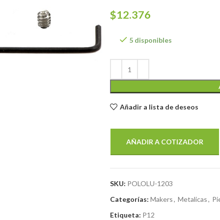
$
12.376
5 disponibles
Añadir a lista de deseos
AÑADIR A COTIZADOR
SKU:
POLOLU-1203
Categorías:
Makers
,
Metalicas
,
Pi
Etiqueta:
P12