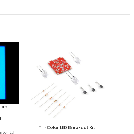
A PED
IDO
10cm
d
B
Tri-Color LED Breakout Kit
nte), tal