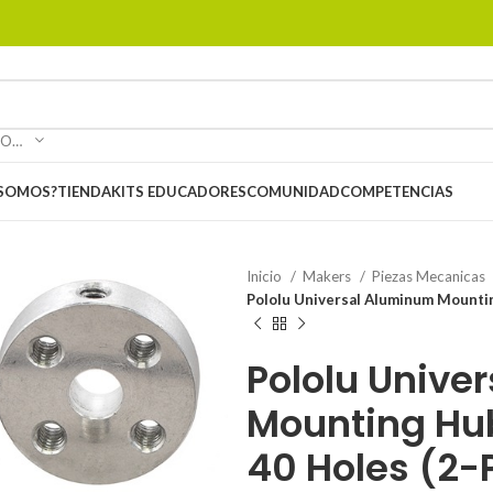
SELECCIONAR CATEGORÍA
 SOMOS?
TIENDA
KITS EDUCADORES
COMUNIDAD
COMPETENCIAS
Inicio
Makers
Piezas Mecanicas
Pololu Universal Aluminum Mountin
Pololu Unive
Mounting Hu
40 Holes (2-