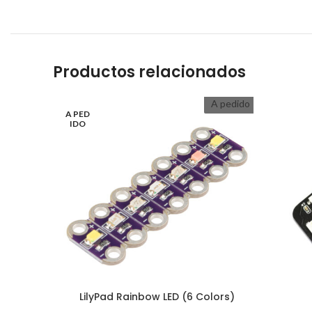
Productos relacionados
A pedido
A PED
IDO
LilyPad Rainbow LED (6 Colors)