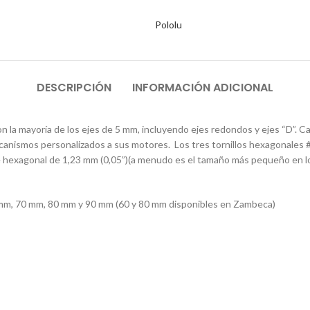
Pololu
DESCRIPCIÓN
INFORMACIÓN ADICIONAL
n la mayoría de los ejes de 5 mm, incluyendo ejes redondos y ejes “D”. C
ecanismos personalizados a sus motores. Los tres tornillos hexagonales 
ave hexagonal de 1,23 mm (0,05”)(a menudo es el tamaño más pequeño en lo
 mm, 70 mm, 80 mm y 90 mm ​​(60 y 80 mm disponibles en Zambeca)