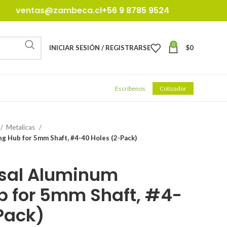
ventas@zambeca.cl
+56 9 8785 9524
0
INICIAR SESIÓN / REGISTRARSE
$
0
Escríbenos
Cotizador
Metalicas
g Hub for 5mm Shaft, #4-40 Holes (2-Pack)
rsal Aluminum
b for 5mm Shaft, #4-
Pack)