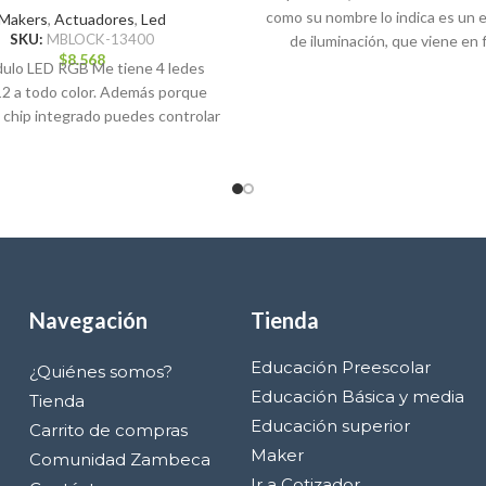
como su nombre lo indica es un
Makers
,
Actuadores
,
Led
SKU:
MBLOCK-13400
de iluminación, que viene en
$
8.568
dulo LED RGB Me tiene 4 ledes
2 a todo color. Además porque
 chip integrado puedes controlar
Navegación
Tienda
Educación Preescolar
¿Quiénes somos?
Educación Básica y media
Tienda
Educación superior
Carrito de compras
Maker
Comunidad Zambeca
Ir a Cotizador