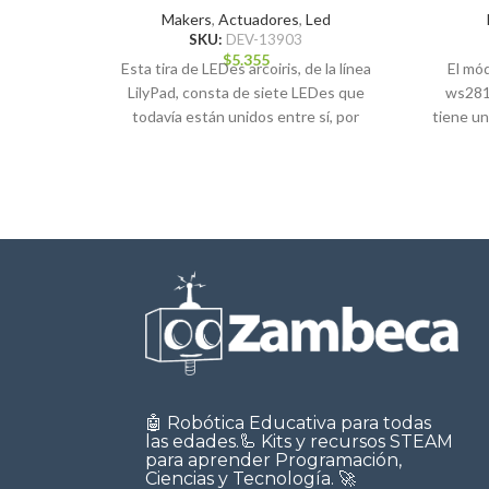
Makers
,
Actuadores
,
Led
SKU:
DEV-13903
$
5.355
Esta tira de LEDes arcoiris, de la línea
El mó
LilyPad, consta de siete LEDes que
ws281
todavía están unidos entre sí, por
tiene un
🤖 Robótica Educativa para todas
las edades.🦾 Kits y recursos STEAM
para aprender Programación,
Ciencias y Tecnología. 🚀