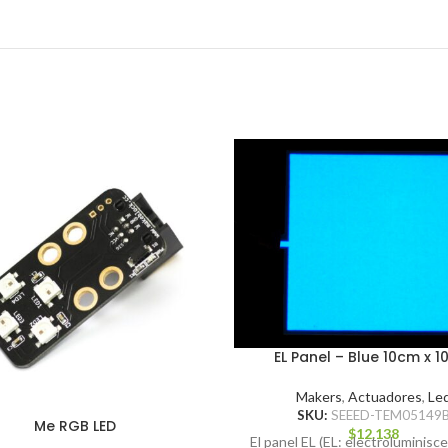
EL Panel – Blue 10cm x 
Makers
,
Actuadores
,
Le
SKU:
SEEED-TEM05149
Me RGB LED
$
12.138
El panel EL (EL: electroluminisce