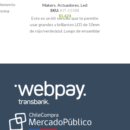
 elemento
Makers
,
Actuadores
,
Led
SKU:
KIT-11588
 forma
$
5.474
Este es un kit sencillo que te permite
💡 LED
usar grandes y brillantes LED de 10mm
Proyecto
de rojo/verde/azul. Luego de ensamblar
ideal p