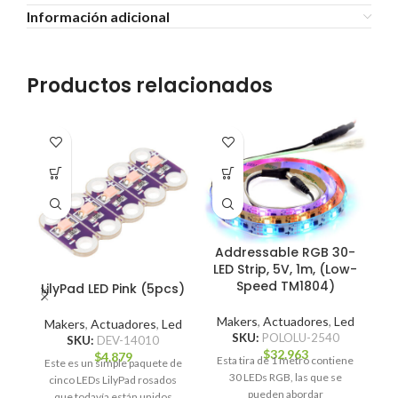
Información adicional
Productos relacionados
Addressable RGB 30-
LED Strip, 5V, 1m, (Low-
Speed TM1804)
LilyPad LED Pink (5pcs)
Makers
,
Actuadores
,
Led
Makers
,
Actuadores
,
Led
SKU:
POLOLU-2540
SKU:
DEV-14010
M
$
32.963
$
4.879
Esta tira de 1 metro contiene
Este es un simple paquete de
30 LEDs RGB, las que se
cinco LEDs LilyPad rosados
S
pueden abordar
que todavía están unidos