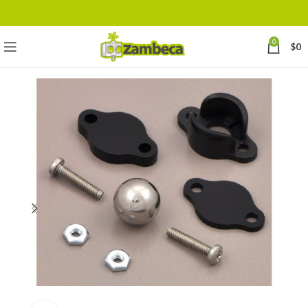
0
$
0