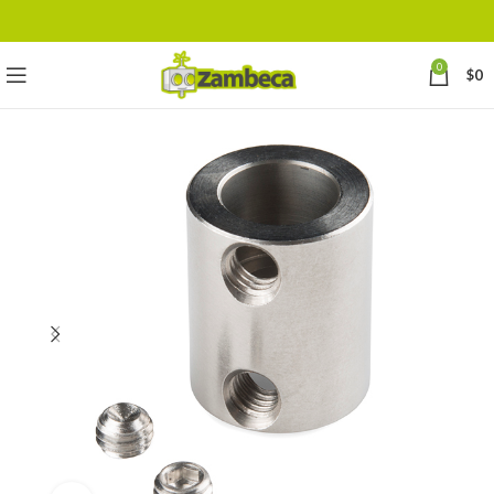
0
$
0