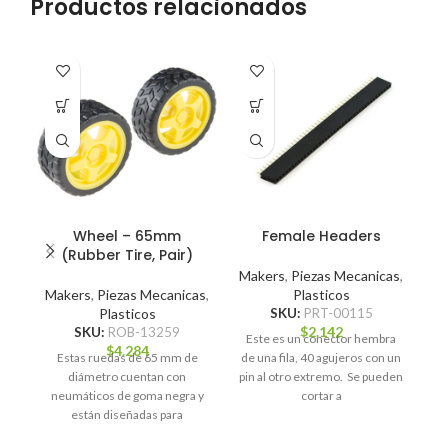
Productos relacionados
A P
D
Wheel – 65mm
Female Headers
D
(Rubber Tire, Pair)
Makers
,
Piezas Mecanicas
,
Makers
,
Piezas Mecanicas
,
Plasticos
Plasticos
SKU:
PRT-00115
$
2.142
SKU:
ROB-13259
Este es un conector hembra
$
4.284
Estas ruedas de 65 mm de
de una fila, 40 agujeros con un
diámetro cuentan con
pin al otro extremo. Se pueden
i
neumáticos de goma negra y
cortar a
están diseñadas para
adaptarse a los