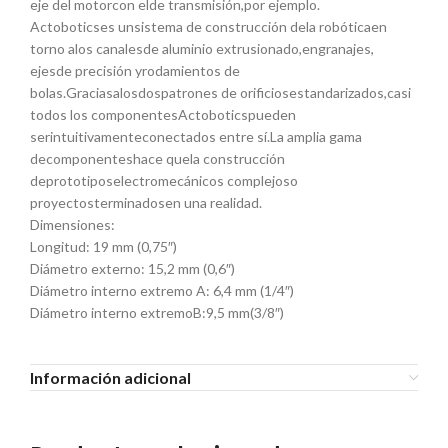
eje del motorcon elde transmisión,por ejemplo.
Actoboticses unsistema de construcción dela robóticaen
torno alos canalesde aluminio extrusionado,engranajes,
ejesde precisión yrodamientos de
bolas.Graciasalosdospatrones de orificiosestandarizados,casi
todos los componentesActoboticspueden
serintuitivamenteconectados entre sí.La amplia gama
decomponenteshace quela construcción
deprototiposelectromecánicos complejoso
proyectosterminadosen una realidad.
Dimensiones:
Longitud: 19 mm (0,75″)
Diámetro externo: 15,2 mm (0,6″)
Diámetro interno extremo A: 6,4 mm (1/4″)
Diámetro interno extremoB:9,5 mm(3/8″)
Información adicional