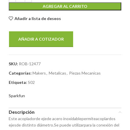
AGREGAR AL CARRITO
Añadir a lista de deseos
AÑADIR A COTIZADOR
SKU:
ROB-12477
Categorías:
Makers
,
Metalicas
,
Piezas Mecanicas
Etiqueta:
S02
Sparkfun
Descripción
Este acopladorde ejede acero inoxidablepermiteacoplardos
ejesde distinto diámetro.Se puede utilizarpara la conexión del