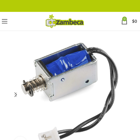
0
$
0