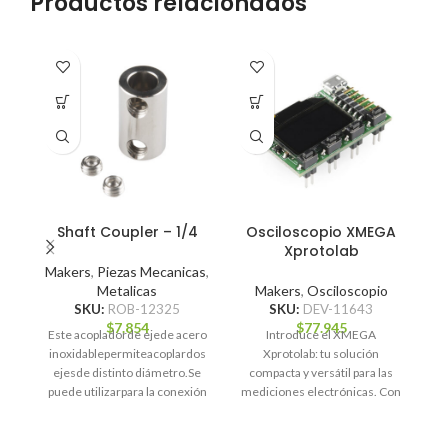
Productos relacionados
Shaft Coupler – 1/4
Osciloscopio XMEGA
I
Xprotolab
Makers
,
Piezas Mecanicas
,
Metalicas
Makers
,
Osciloscopio
SKU:
ROB-12325
SKU:
DEV-11643
$
7.854
$
77.945
Este acopladorde ejede acero
Introduce el XMEGA
EE
inoxidablepermiteacoplardos
Xprotolab: tu solución
de
ejesde distinto diámetro.Se
compacta y versátil para las
8 
puede utilizarpara la conexión
mediciones electrónicas. Con
p
del eje del motorcon elde
solo 1 x 1.6 pulgadas, este
transmisión,por ejemplo.