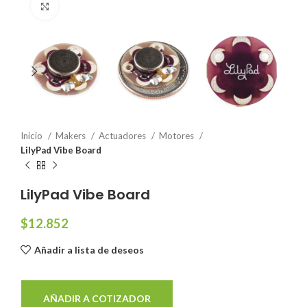
Click to enlarge
Inicio
Makers
Actuadores
Motores
LilyPad Vibe Board
LilyPad Vibe Board
$
12.852
Añadir a lista de deseos
AÑADIR A COTIZADOR