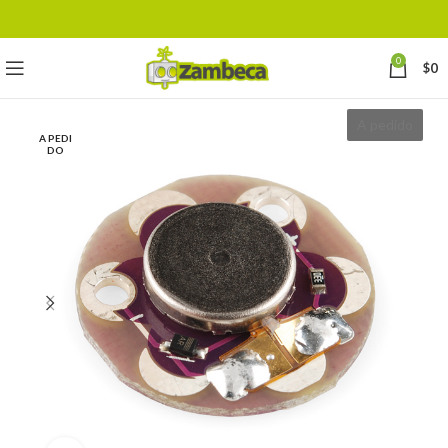
0
$
0
A pedido
A PEDI
DO