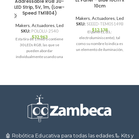
Addressable RGB 30-
10cm
LED Strip, 5V, 1m, (Low-
Speed TM1804)
Makers
,
Actuadores
,
Led
SKU:
SEEED-TEM05149B
Makers
,
Actuadores
,
Led
$
12.138
SKU:
POLOLU-2540
El panel EL (EL:
M
$
32.963
electroluminiscente), tal
Esta tira de 1 metro contiene
como su nombre lo indica es
30 LEDs RGB, las que se
S
un elemento de iluminación,
pueden abordar
que viene en forma
individualmente usando una
interfaz de un
🤖 Robótica Educativa para todas las edades.🦾 Kits y