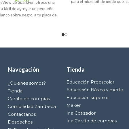
para el micro:bit de modo que, 
yView de SparkFun ofrece una
combina con una
a fácil de agregar un pequeño
anco sobre negro, a tu placa de
desarrollo
Navegación
Tienda
Educación Preescolar
¿Quiénes somos?
Educación Básica y media
Tienda
Educación superior
Carrito de compras
Maker
Comunidad Zambeca
Ir a Cotizador
Contáctanos
Ir a Carrito de compras
Despachos