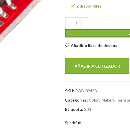
2 disponibles
Añadir a lista de deseos
AÑADIR A COTIZADOR
SKU:
ROB-09453
Categorías:
Color
,
Makers
,
Senso
Etiqueta:
S03
Sparkfun