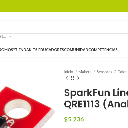
SELECCIONAR CATEGORÍA
 SOMOS?
TIENDA
KITS EDUCADORES
COMUNIDAD
COMPETENCIAS
Inicio
Makers
Sensores
Color
SparkFun Lin
QRE1113 (Ana
$
5.236