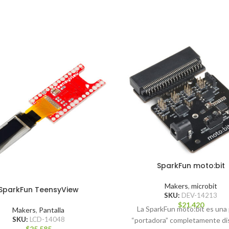
SparkFun moto:bit
Makers
,
microbit
SparkFun TeensyView
SKU:
DEV-14213
$
21.420
La SparkFun moto:bit es una 
Makers
,
Pantalla
SKU:
LCD-14048
“portadora” completamente d
$
25.585