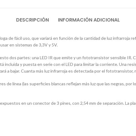
DESCRIPCIÓN
INFORMACIÓN ADICIONAL
a de fácil uso, que variará en función de la cantidad de luz infrarroja 
 usar en sistemas de 3,3V y 5V.
sto dos partes: una LED IR que emite y un fototransistor sensible IR. C
 incluida y puesta en serie con el LED para limitar la corriente. Una resist
ará a bajar. Cuanta más luz infrarroja es detectada por el fototransistor, 
e línea (las superficies blancas reflejan más luz que las negras, por lo 
 expuestos en un conector de 3 pines, con 2,54 mm de separación. La plac