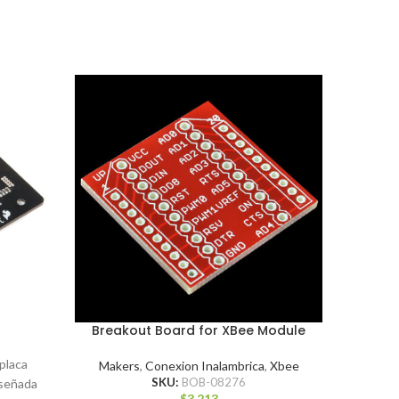
Breakout Board for XBee Module
Make
placa
Makers
,
Conexion Inalambrica
,
Xbee
SKU:
BOB-08276
iseñada
The E
$
3.213