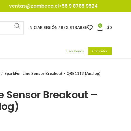
ventas@zambeca.cl
+56 9 8785 9524
0
INICIAR SESIÓN / REGISTRARSE
$
0
Escríbenos
Cotizador
SparkFun Line Sensor Breakout – QRE1113 (Analog)
e Sensor Breakout –
log)