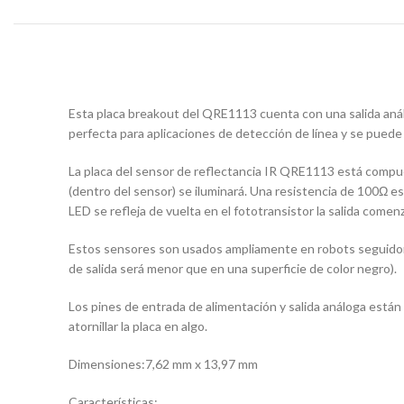
Esta placa breakout del QRE1113 cuenta con una salida análog
perfecta para aplicaciones de detección de línea y se puede
La placa del sensor de reflectancia IR QRE1113 está compue
(dentro del sensor) se iluminará. Una resistencia de 100Ω está
LED se refleja de vuelta en el fototransistor la salida comenz
Estos sensores son usados ampliamente en robots seguidores d
de salida será menor que en una superficie de color negro).
Los pines de entrada de alimentación y salida análoga están
atornillar la placa en algo.
Dimensiones:7,62 mm x 13,97 mm
Características: