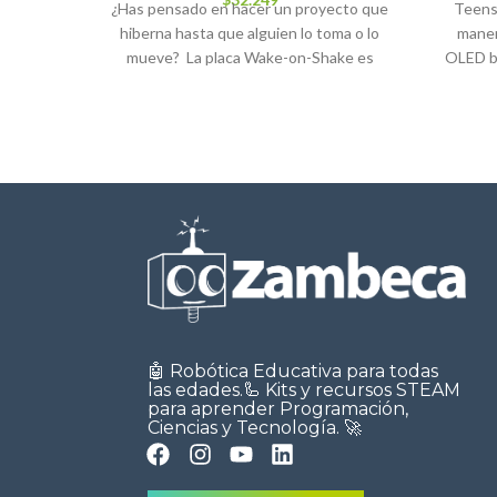
¿Has pensado en hacer un proyecto que
Teens
hiberna hasta que alguien lo toma o lo
maner
mueve? La placa Wake-on-Shake es
OLED bl
🤖 Robótica Educativa para todas
las edades.🦾 Kits y recursos STEAM
para aprender Programación,
Ciencias y Tecnología. 🚀