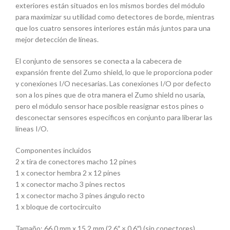
exteriores están situados en los mismos bordes del módulo
para maximizar su utilidad como detectores de borde, mientras
que los cuatro sensores interiores están más juntos para una
mejor detección de líneas.
El conjunto de sensores se conecta a la cabecera de
expansión frente del Zumo shield, lo que le proporciona poder
y conexiones I/O necesarias. Las conexiones I/O por defecto
son a los pines que de otra manera el Zumo shield no usaría,
pero el módulo sensor hace posible reasignar estos pines o
desconectar sensores específicos en conjunto para liberar las
líneas I/O.
Componentes incluidos
2 x tira de conectores macho 12 pines
1 x conector hembra 2 x 12 pines
1 x conector macho 3 pines rectos
1 x conector macho 3 pines ángulo recto
1 x bloque de cortocircuito
Tamaño: 66,0 mm x 15,2 mm (2,6″ × 0,6″) (sin conectores)