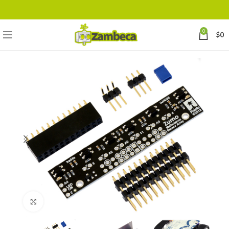
0
$
0
Click to enlarge