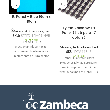
EL Panel – Blue 10cm x
10cm
LilyPad Rainbow LED
Makers
,
Actuadores
,
Led
Panel (5 strips of 7
SKU:
SEEED-TEM05149B
colors)
$
12.138
El panel EL (EL:
M
electroluminiscente), tal
Makers
,
Actuadores
,
Led
como su nombre lo indica es
SKU:
DEV-11843
S
$
18.088
un elemento de iluminación,
Panel LED Arcoíris para
que viene en forma
Proyectos LilyPad Este panel
está compuesto por cinco
tiras, cada una con siete LEDs
de colores: