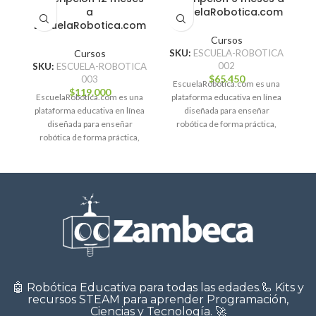
a
EscuelaRobotica.com
EscuelaRobotica.com
Cursos
Cursos
SKU:
ESCUELA-ROBOTICA
002
SKU:
ESCUELA-ROBOTICA
$
65.450
003
EscuelaRobotica.com es una
$
119.000
EscuelaRobotica.com es una
plataforma educativa en línea
plataforma educativa en línea
diseñada para enseñar
diseñada para enseñar
robótica de forma práctica,
robótica de forma práctica,
entretenida y progresiva. A
entretenida y progresiva. A
través de cursos
través de cursos
🤖 Robótica Educativa para todas las edades.🦾 Kits y
recursos STEAM para aprender Programación,
Ciencias y Tecnología. 🚀