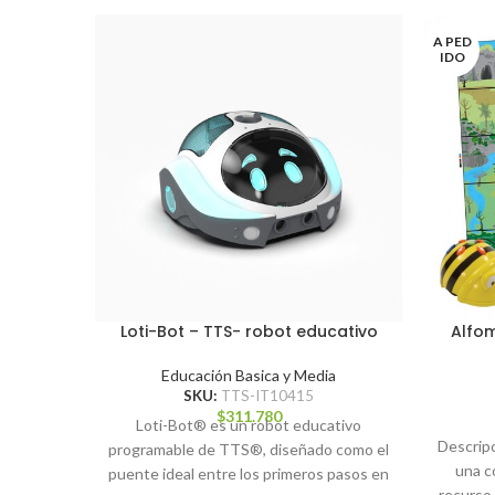
A PED
IDO
Loti-Bot – TTS- robot educativo
Alfom
Educación Basica y Media
SKU:
TTS-IT10415
$
311.780
Loti-Bot® es un robot educativo
Descrip
programable de TTS®, diseñado como el
una co
puente ideal entre los primeros pasos en
recurso