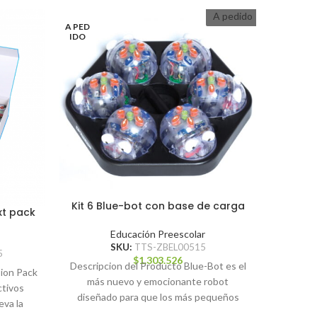
A pedido
A PED
A PED
IDO
IDO
Alfom
Kit 6 Blue-bot con base de carga
xt pack
Educación Preescolar
SKU:
TTS-ZBEL00515
5
$
1.303.526
Descripcion del Producto Blue-Bot es el
Planti
ion Pack
más nuevo y emocionante robot
Colore
ctivos
diseñado para que los más pequeños
plantil
eva la
aprendan de lógica y secuencias. De