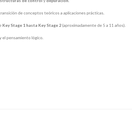
structuras de control
y
depuración
.
 transición de conceptos teóricos a aplicaciones prácticas.
de
Key Stage 1 hasta Key Stage 2
(aproximadamente de 5 a 11 años).
 y el pensamiento lógico.