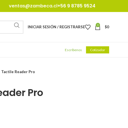
ventas@zambeca.cl
+56 9 8785 9524
0
INICIAR SESIÓN / REGISTRARSE
$
0
Escríbenos
Cotizador
 Tactile Reader Pro
eader Pro