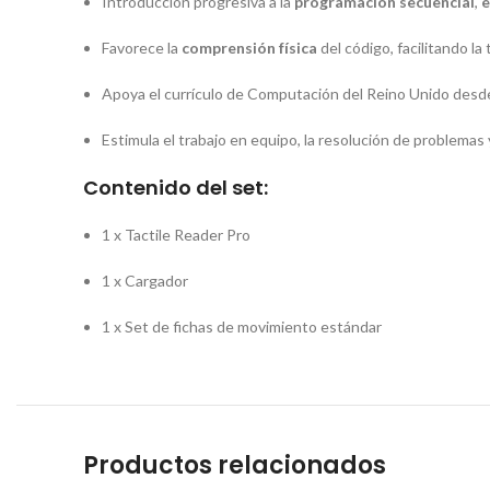
Introducción progresiva a la
programación secuencial
,
e
Favorece la
comprensión física
del código, facilitando la
Apoya el currículo de Computación del Reino Unido des
Estimula el trabajo en equipo, la resolución de problemas
Contenido del set:
1 x Tactile Reader Pro
1 x Cargador
1 x Set de fichas de movimiento estándar
Productos relacionados