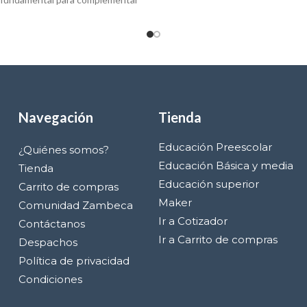
diversión y el aprendizaj
 requerido para usar Bee-Bot. De
Navegación
Tienda
Educación Preescolar
¿Quiénes somos?
Educación Básica y media
Tienda
Educación superior
Carrito de compras
Maker
Comunidad Zambeca
Ir a Cotizador
Contáctanos
Ir a Carrito de compras
Despachos
Política de privacidad
Condiciones