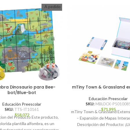
A pedido
bra Dinosaurio para Bee-
mTiny Town & Grassland e
bot/Blue-bot
Educación Preescolar
Educación Preescolar
SKU:
MBLOCK-P501008
$
71.995
SKU:
TTS-IT10161
mTiny Town & Grassland Extens
$
58.072
cion del Producto Este producto,
– Expansión de Mapas Intera
lorida plantilla alfombra, es un
Descripción del Producto: ¡Ll
 fundamental para complementar