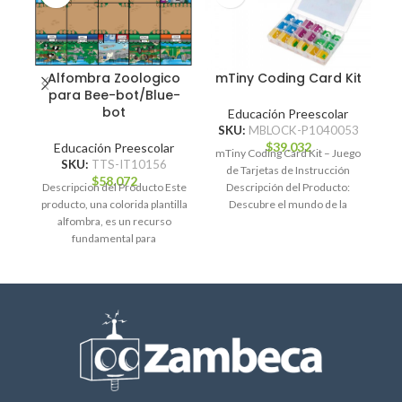
Alfombra Zoologico
mTiny Coding Card Kit
para Bee-bot/Blue-
bot
Educación Preescolar
SKU:
MBLOCK-P1040053
$
39.032
Educación Preescolar
mTiny Coding Card Kit – Juego
SKU:
TTS-IT10156
de Tarjetas de Instrucción
De
$
58.072
Descripcion del Producto Este
Descripción del Producto:
pr
producto, una colorida plantilla
Descubre el mundo de la
alfombra, es un recurso
programación tangible
fundamental para
complementar el apoyo
r
requerido para usar Bee-Bot.
De