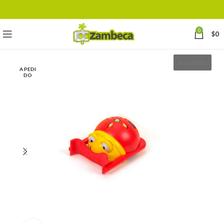
0
$
0
A pedido
A PEDI
DO