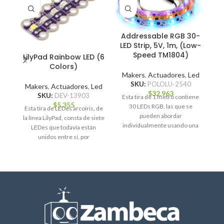
Addressable RGB 30-
LED Strip, 5V, 1m, (Low-
Speed TM1804)
LilyPad Rainbow LED (6
Colors)
Makers
,
Actuadores
,
Led
M
SKU:
POLOLU-2540
Makers
,
Actuadores
,
Led
$
32.963
SKU:
DEV-13903
Esta tira de 1 metro contiene
$
5.355
30 LEDs RGB, las que se
Esta tira de LEDes arcoiris, de
i
pueden abordar
la línea LilyPad, consta de siete
v
individualmente usando una
LEDes que todavía están
interfaz de un
unidos entre sí, por