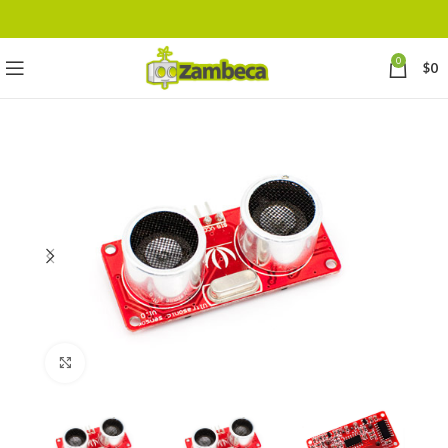
0
$
0
Click to enlarge