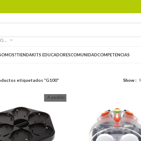
SELECCIONAR CATEGORÍA
 SOMOS?
TIENDA
KITS EDUCADORES
COMUNIDAD
COMPETENCIAS
oductos etiquetados “G100”
Show
A pedido