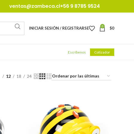
ventas@zambeca.cl
+56 9 8785 9524
0
INICIAR SESIÓN / REGISTRARSE
$
0
Escríbenos
Cotizador
9
12
18
24