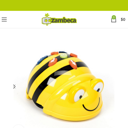
0
$
0