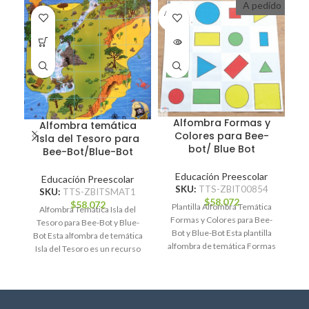
A pedido
A PEDI
A P
DO
D
Alfombra Formas y
Alfombra temática
B
Colores para Bee-
Isla del Tesoro para
bot/ Blue Bot
Bee-Bot/Blue-Bot
Educación Preescolar
Educación Preescolar
SKU:
TTS-ZBIT00854
SKU:
TTS-ZBITSMAT1
$
58.072
B
$
58.072
Plantilla Alfombra Temática
Alfombra Temática Isla del
Formas y Colores para Bee-
Tesoro para Bee-Bot y Blue-
Pr
Bot y Blue-Bot Esta plantilla
Bot Esta alfombra de temática
la
alfombra de temática Formas
Isla del Tesoro es un recurso
y Colores es un
esencial