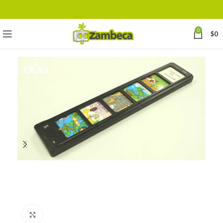
0
$
0
Click to enlarge