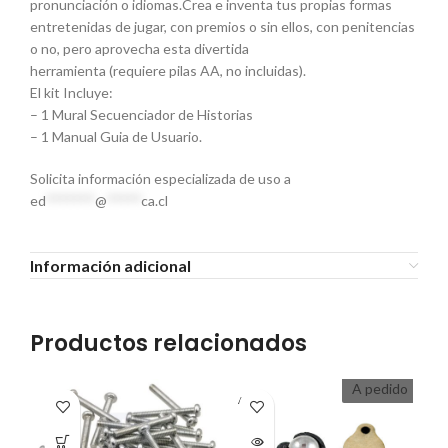
pronunciación o idiomas.Crea e inventa tus propias formas
entretenidas de jugar, con premios o sin ellos, con penitencias
o no, pero aprovecha esta divertida
herramienta (requiere pilas AA, no incluidas).
El kit Incluye:
– 1 Mural Secuenciador de Historias
– 1 Manual Guia de Usuario.
Solicita información especializada de uso a
ed
*******
@
*****
ca.cl
Información adicional
Productos relacionados
A pedido
A PEDI
A P
DO
D