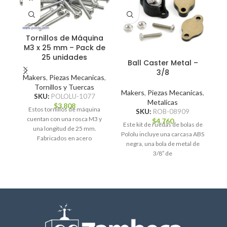
Tornillos de Máquina
M
M3 x 25 mm – Pack de
25 unidades
Ball Caster Metal –
3/8
Makers
,
Piezas Mecanicas
,
Tornillos y Tuercas
Makers
,
Piezas Mecanicas
,
T
SKU:
POLOLU-1077
Metalicas
k
$
3.808
Estos tornillos de máquina
SKU:
ROB-08909
cuentan con una rosca M3 y
$
4.760
Este kit de ruedas de bolas de
una longitud de 25 mm.
Pololu incluye una carcasa ABS
Fabricados en acero
negra, una bola de metal de
galvanizado, ofrecen
3/8″ de