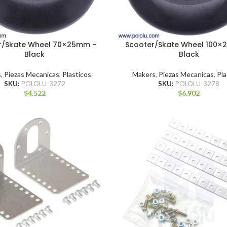
r/Skate Wheel 70×25mm –
Scooter/Skate Wheel 100
Black
Black
s
,
Piezas Mecanicas
,
Plasticos
Makers
,
Piezas Mecanicas
,
Pla
SKU:
POLOLU-3272
SKU:
POLOLU-3278
$
4.522
$
6.902