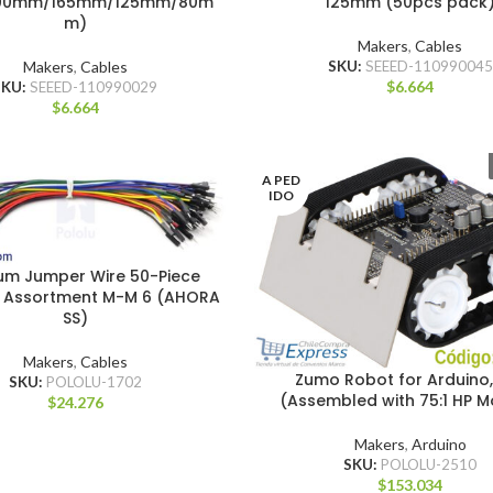
200mm/165mm/125mm/80m
125mm (50pcs pack
m)
Makers
,
Cables
Makers
,
Cables
SKU:
SEEED-110990045
$
6.664
SKU:
SEEED-110990029
$
6.664
A PED
IDO
um Jumper Wire 50-Piece
 Assortment M-M 6 (AHORA
SS)
Makers
,
Cables
Zumo Robot for Arduino, 
SKU:
POLOLU-1702
(Assembled with 75:1 HP M
$
24.276
Makers
,
Arduino
SKU:
POLOLU-2510
$
153.034