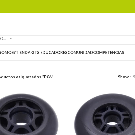
SELECCIONAR CATEGORÍA
 SOMOS?
TIENDA
KITS EDUCADORES
COMUNIDAD
COMPETENCIAS
oductos etiquetados “P06”
Show