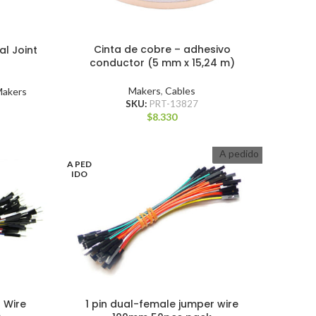
Cinta de cobre – adhesivo
al Joint
conductor (5 mm x 15,24 m)
Makers
,
Cables
Makers
SKU:
PRT-13827
$
8.330
A pedido
A PED
IDO
 Wire
1 pin dual-female jumper wire