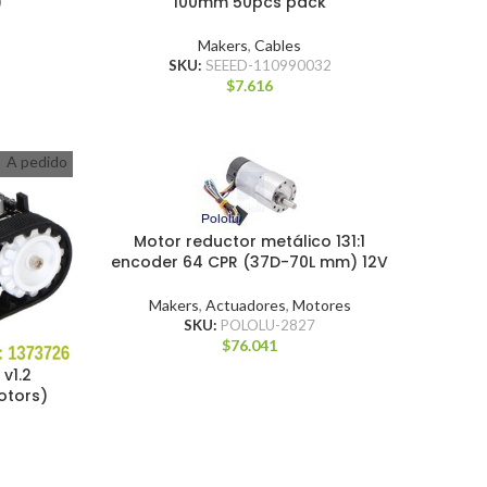
)
100mm 50pcs pack
Makers
,
Cables
SKU:
SEEED-110990032
$
7.616
A pedido
Motor reductor metálico 131:1
encoder 64 CPR (37D-70L mm) 12V
Makers
,
Actuadores
,
Motores
SKU:
POLOLU-2827
$
76.041
v1.2
otors)