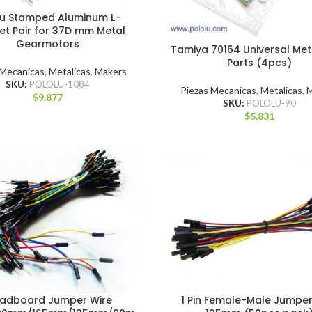
lu Stamped Aluminum L-
et Pair for 37D mm Metal
Gearmotors
Tamiya 70164 Universal Met
Parts (4pcs)
 Mecanicas
,
Metalicas
,
Makers
SKU:
POLOLU-1084
Piezas Mecanicas
,
Metalicas
,
$
9.877
SKU:
POLOLU-90
$
5.831
eadboard Jumper Wire
1 Pin Female-Male Jumper