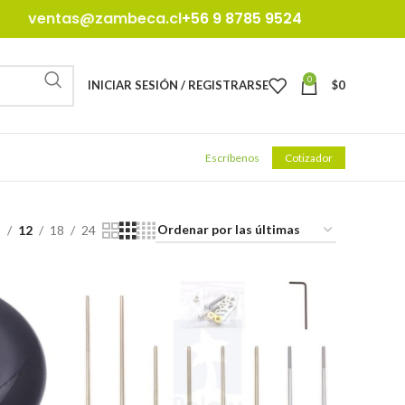
ventas@zambeca.cl
+56 9 8785 9524
0
INICIAR SESIÓN / REGISTRARSE
$
0
Escríbenos
Cotizador
9
12
18
24