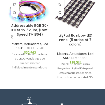
Addressable RGB 30-
LED Strip, 5V, 1m, (Low-
Speed TM1804)
LilyPad Rainbow LED
Panel (5 strips of 7
Makers
,
Actuadores
,
Led
colors)
SKU:
POLOLU-2540
M
$
32.963
Makers
,
Actuadores
,
Led
Esta tira de 1 metro contiene
SKU:
DEV-11843
30 LEDs RGB, las que se
S
$
18.088
pueden abordar
Panel LED Arcoíris para
individualmente usando una
Proyectos LilyPad Este panel
interfaz de un
está compuesto por cinco
tiras, cada una con siete LEDs
de colores: