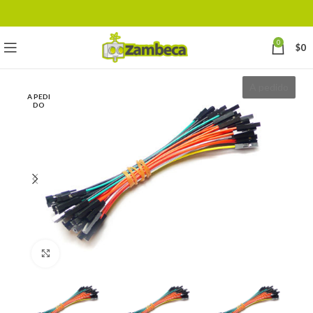
0
$
0
A pedido
A PEDI
DO
Click to enlarge