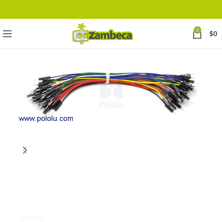
0
$
0