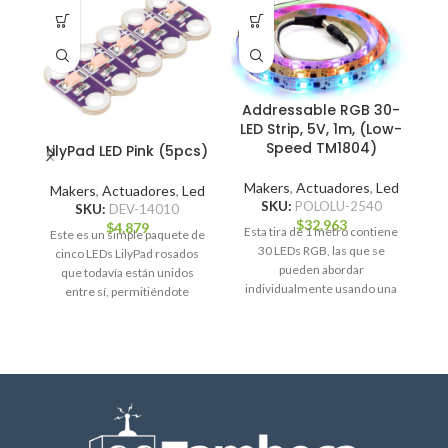
E
Addressable RGB 30-
LED Strip, 5V, 1m, (Low-
Speed TM1804)
LilyPad LED Pink (5pcs)
M
S
Makers
,
Actuadores
,
Led
Makers
,
Actuadores
,
Led
SKU:
POLOLU-2540
SKU:
DEV-14010
$
32.963
$
4.879
(
Esta tira de 1 metro contiene
Este es un simple paquete de
Fle
30 LEDs RGB, las que se
cinco LEDs LilyPad rosados
pueden abordar
que todavía están unidos
individualmente usando una
entre sí, permitiéndote
interfaz de un
separar los LEDs