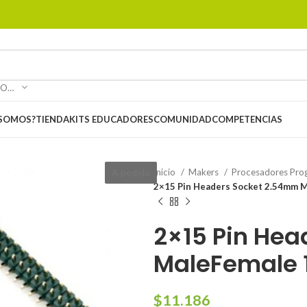
SELECCIONAR CATEGORÍA
 SOMOS?
TIENDA
KITS EDUCADORES
COMUNIDAD
COMPETENCIAS
A pedido
Inicio
Makers
Procesadores Pro
2×15 Pin Headers Socket 2.54mm M
2×15 Pin He
MaleFemale 1
$
11.186