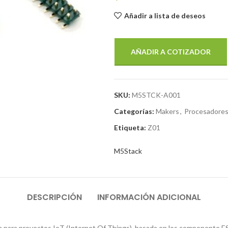
Añadir a lista de deseos
AÑADIR A COTIZADOR
SKU:
M5STCK-A001
Categorías:
Makers
,
Procesadores
Etiqueta:
Z01
M5Stack
DESCRIPCIÓN
INFORMACIÓN ADICIONAL
 para proyectos IoT (Internet Of Things), basada en los componente ES