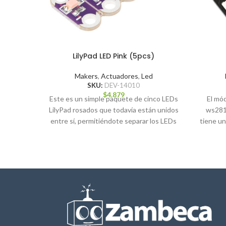
LilyPad LED Pink (5pcs)
Makers
,
Actuadores
,
Led
SKU:
DEV-14010
$
4.879
Este es un simple paquete de cinco LEDs
El mó
LilyPad rosados que todavía están unidos
ws281
entre sí, permitiéndote separar los LEDs
tiene un