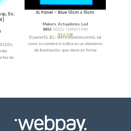
EL Panel – Blue 10cm x 10cm
ip, 5V,
4)
Makers
,
Actuadores
,
Led
SKU:
SEEED-TEM05149B
d
L
$
12.138
El panel EL (EL: electroluminiscente), tal
como su nombre lo indica es un elemento
30 LEDs
de iluminación, que viene en forma
rdar
Un LED si
erfaz de
Lilyp
*Lil