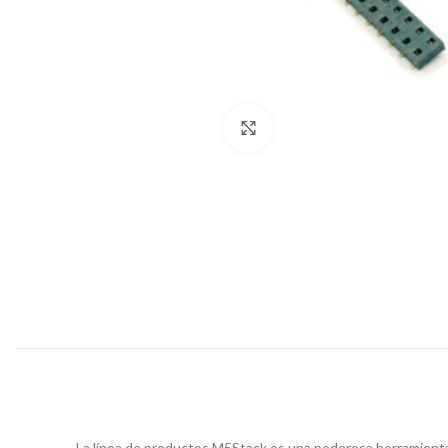
Click to enlarge
La línea de productos M5Stack es una poderosa herramienta