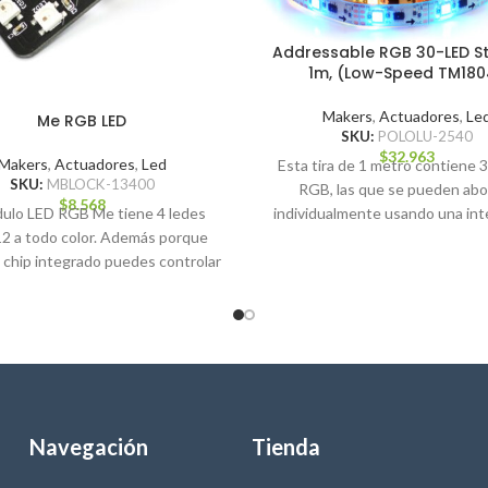
Addressable RGB 30-LED Str
1m, (Low-Speed TM180
Makers
,
Actuadores
,
Le
Me RGB LED
SKU:
POLOLU-2540
$
32.963
Makers
,
Actuadores
,
Led
Esta tira de 1 metro contiene 
SKU:
MBLOCK-13400
RGB, las que se pueden abo
$
8.568
dulo LED RGB Me tiene 4 ledes
individualmente usando una int
2 a todo color. Además porque
un
 chip integrado puedes controlar
Navegación
Tienda