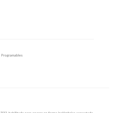
 Programables
P32, habilitado para operar en forma inalámbrica conectado