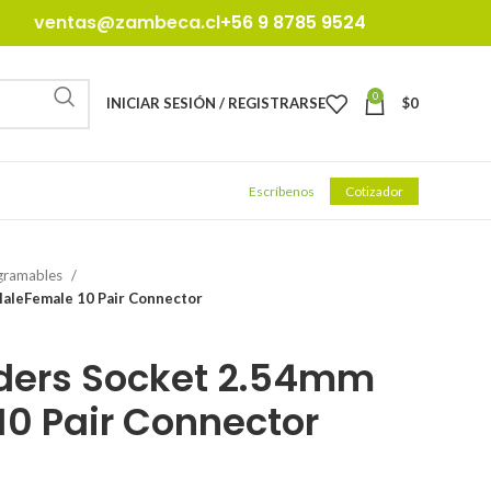
ventas@zambeca.cl
+56 9 8785 9524
0
INICIAR SESIÓN / REGISTRARSE
$
0
Escríbenos
Cotizador
gramables
aleFemale 10 Pair Connector
aders Socket 2.54mm
0 Pair Connector