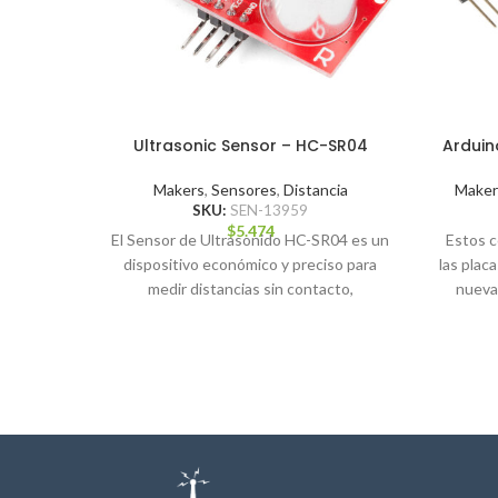
Ultrasonic Sensor – HC-SR04
Arduin
Makers
,
Sensores
,
Distancia
Maker
SKU:
SEN-13959
$
5.474
​El Sensor de Ultrasonido HC-SR04 es un
Estos c
dispositivo económico y preciso para
las plac
medir distancias sin contacto,
nueva
ampliamente utilizado en proyectos