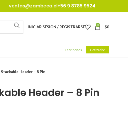
ventas@zambeca.cl
+56 9 8785 9524
0
INICIAR SESIÓN / REGISTRARSE
$
0
Escríbenos
Cotizador
 Stackable Header – 8 Pin
kable Header – 8 Pin