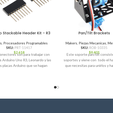
o Stackable Header Kit – R3
Pan/Tilt Brackets
s
,
Procesadores Programables
Makers
,
Piezas Mecanicas
,
Met
SKU:
PRT-11417
SKU:
ROB-10335
$
2.618
$
9.401
onectores son para trabajar con
Este soporte pan/tilt consist
as Arduino Uno R3, Leonardo y las
soportes y viene con todo el 
s placas Arduino que se hagan
que necesitas para unirlos y h