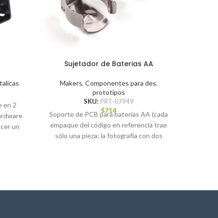
Sujetador de Baterias AA
Bread
alicas
Makers
,
Componentes para des.
prototipos
Mak
SKU:
PRT-07949
e en 2
$
714
Soporte de PCB para baterias AA (cada
hardware
Esta pla
empaque del código en referencia trae
acer un
y tiene u
sólo una pieza; la fotografía con dos
unidades