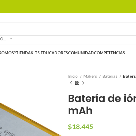
SELECCIONAR CATEGORÍA
 SOMOS?
TIENDA
KITS EDUCADORES
COMUNIDAD
COMPETENCIAS
Inicio
Makers
Baterias
Baterí
Batería de ió
mAh
$
18.445