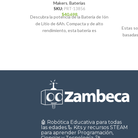
Makers
,
Baterias
SKU:
PRT-13856
$
40.698
Descubra la potencia de la Batería de Ión
de Litio de 6Ah. Compacta y de alto
Estas so
rendimiento, esta batería es
basadas 
🤖 Robótica Educativa para todas
las edades.🦾 Kits y recursos STEAM
para aprender Programación,
Ciencias y Tecnología. 🚀