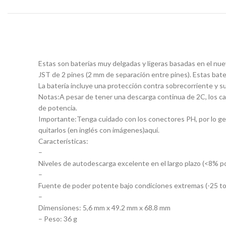
Estas son baterías muy delgadas y ligeras basadas en el nu
JST de 2 pines (2 mm de separación entre pines). Estas bate
La batería incluye una protección contra sobrecorriente y s
Notas:A pesar de tener una descarga continua de 2C, los ca
de potencia.
Importante:Tenga cuidado con los conectores PH, por lo gen
quitarlos (en inglés con imágenes)aquí.
Características:
–
Niveles de autodescarga excelente en el largo plazo (<8% p
–
Fuente de poder potente bajo condiciones extremas (-25 to
–
Dimensiones: 5,6 mm x 49.2 mm x 68.8 mm
– Peso: 36 g