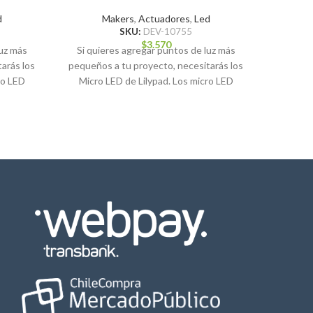
d
Makers
,
Actuadores
,
Led
SKU:
DEV-10755
$
3.570
luz más
Si quieres agregar puntos de luz más
Si nece
arás los
pequeños a tu proyecto, necesitarás los
pequeños
ro LED
Micro LED de Lilypad. Los micro LED
LED