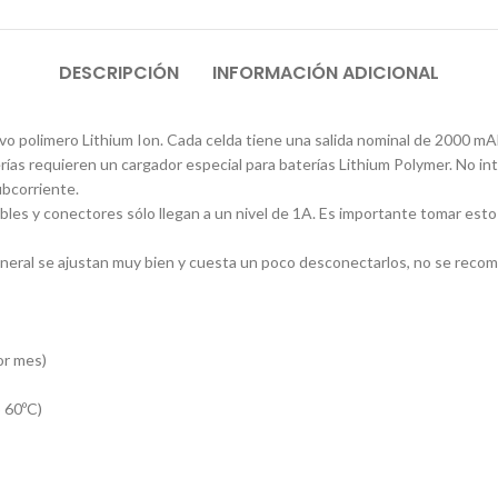
DESCRIPCIÓN
INFORMACIÓN ADICIONAL
evo polimero Lithium Ion. Cada celda tiene una salida nominal de 2000 
rías requieren un cargador especial para baterías Lithium Polymer. No in
ubcorriente.
bles y conectores sólo llegan a un nivel de 1A. Es importante tomar e
eral se ajustan muy bien y cuesta un poco desconectarlos, no se recomie
or mes)
 60ºC)