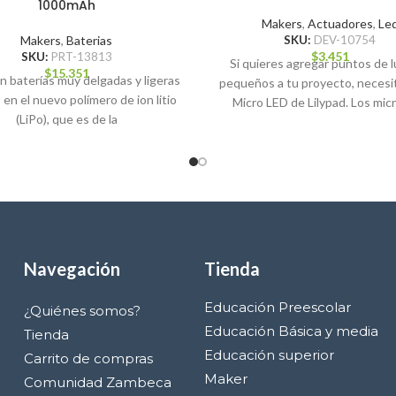
1000mAh
Makers
,
Actuadores
,
Le
Makers
,
Baterias
SKU:
DEV-10754
$
3.451
SKU:
PRT-13813
Si quieres agregar puntos de 
$
15.351
n baterías muy delgadas y ligeras
pequeños a tu proyecto, necesit
en el nuevo polímero de ion litio
Micro LED de Lilypad. Los mic
(LiPo), que es de la
Navegación
Tienda
Educación Preescolar
¿Quiénes somos?
Educación Básica y media
Tienda
Educación superior
Carrito de compras
Maker
Comunidad Zambeca