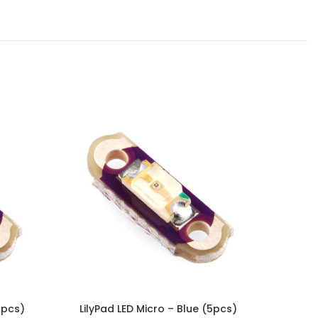
5pcs)
LilyPad LED Micro – Blue (5pcs)
Micr