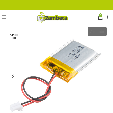
0
$
0
A pedido
A PEDI
DO