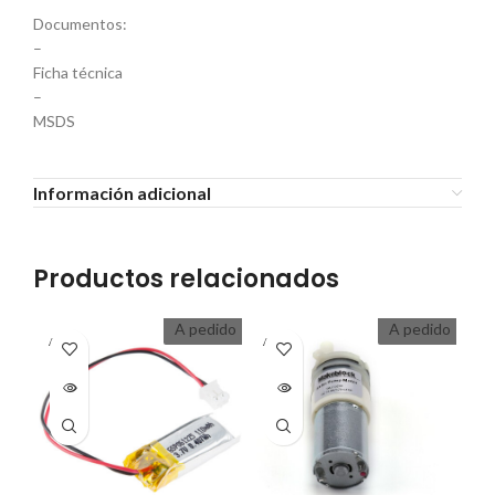
Documentos:
–
Ficha técnica
–
MSDS
Información adicional
Productos relacionados
A pedido
A pedido
A PEDI
A PEDI
DO
DO