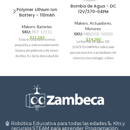
Bomba de Agua – DC
Polymer Lithium Ion
12V/370-04PM
Battery – 110mAh
Makers
,
Actuadores
,
Makers
,
Baterias
M
Motores
SKU:
PRT-13112
SKU:
MBLOCK-50200
$
11.543
$
14.280
Esta es una batería muy
Un
La bomba de agua- DC
pequeña y extremadamente
de
12V/370-04PMes fabricada
liviana de polímero de iones
tu
para proyectos y prototipos de
de litio. Es de la densidad de
ciencia y tecnología, o bien
para pequeños proyectos
🤖 Robótica Educativa para todas las edades.🦾 Kits y
recursos STEAM para aprender Programación,