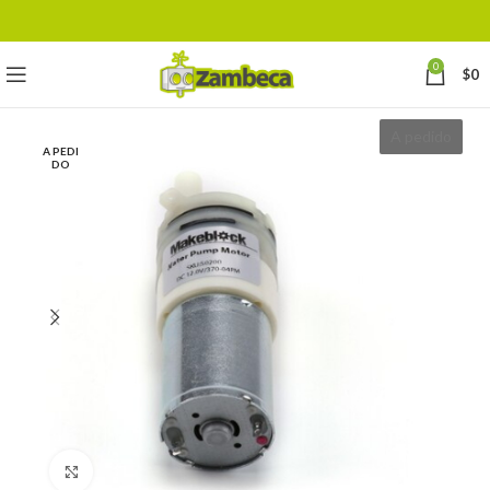
0
$
0
A pedido
A PEDI
DO
Click to enlarge