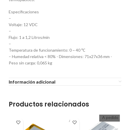
Especificaciones
–
Voltaje: 12 VDC
–
Flujo: 1 a 1,2 Litros/min
–
Temperatura de funcionamiento: 0 ~ 40 ℃
– Humedad relativa < 80% - Dimensiones: 71x27x36 mm -
Peso sin carga: 0,065 kg ​​
Información adicional
Productos relacionados
A pedido
A PEDI
A P
DO
D