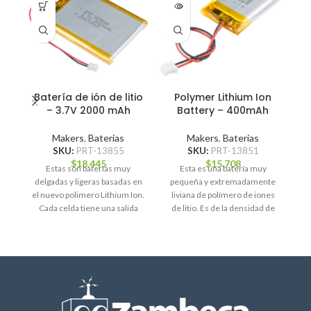
Batería de ión de litio
Polymer Lithium Ion
– 3.7V 2000 mAh
Battery – 400mAh
Makers
,
Baterias
Makers
,
Baterias
SKU:
PRT-13855
SKU:
PRT-13851
$
18.445
$
15.708
Estas son baterías muy
Esta es una batería muy
delgadas y ligeras basadas en
pequeña y extremadamente
p
el nuevo polimero Lithium Ion.
liviana de polímero de iones
l
Cada celda tiene una salida
de litio. Es de la densidad de
d
nominal