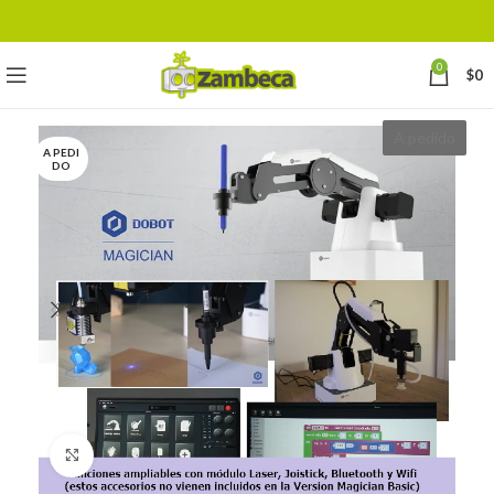
0
$
0
A pedido
A PEDI
DO
Click to enlarge