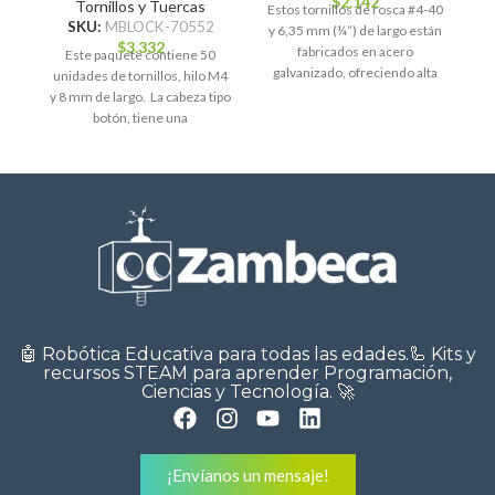
$
2.142
Tornillos y Tuercas
Estos tornillos de rosca #4-40
c
SKU:
MBLOCK-70552
y 6,35 mm (¼”) de largo están
$
3.332
fabricados en acero
Este paquete contiene 50
galvanizado, ofreciendo alta
unidades de tornillos, hilo M4
resistencia a
y 8 mm de largo. La cabeza tipo
botón, tiene una
🤖 Robótica Educativa para todas las edades.🦾 Kits y
recursos STEAM para aprender Programación,
Ciencias y Tecnología. 🚀
¡Envíanos un mensaje!