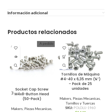
Información adicional
Productos relacionados
A pedido
A PEDI
DO
Tornillos de Máquina
T
#4-40 x 6,35 mm (¼”)
M
– Pack de 25
unidades
Socket Cap Screw
M4x8-Button Head
M
Makers
,
Piezas Mecanicas
,
(50-Pack)
Tornillos y Tuercas
SKU:
POLOLU-1960
Makers
,
Piezas Mecanicas
,