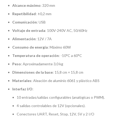
Alcance máximo
: 320 mm
Repetibilidad
: ±0,2 mm
Comunicación
: USB
Voltaje de entrada
: 100V-240V AC, 50/60Hz
Alimentación
: 12V / 7A
Consumo de energía
: Máximo 60W
Temperatura de operación
: -10°C a 60°C
Peso
: Aproximadamente 3,0 kg
Dimensiones de la base
: 15,8 cm × 15,8 cm
Materiales
: Aleación de aluminio 6061 y plástico ABS
Interfaz I/O
:
10 entradas/salidas configurables (analógicas o PWM).
4 salidas controlables de 12V (opcionales).
Conectores UART, Reset, Stop, 12V, 5V y 2 I/O