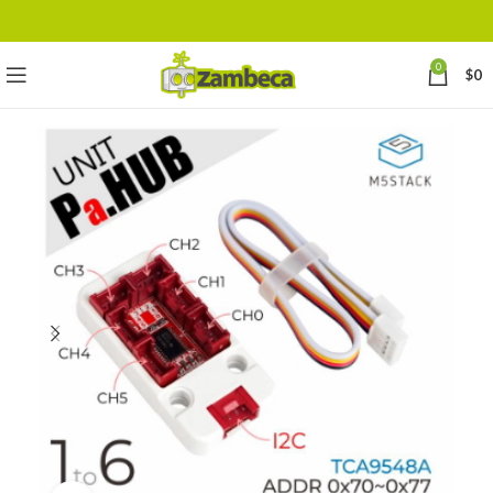
0
$
0