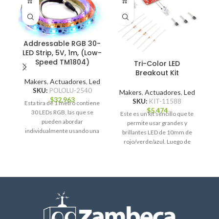
Addressable RGB 30-
LED Strip, 5V, 1m, (Low-
Speed TM1804)
Tri-Color LED
Breakout Kit
Makers
,
Actuadores
,
Led
SKU:
POLOLU-2540
Makers
,
Actuadores
,
Led
M
$
32.963
SKU:
KIT-11588
Esta tira de 1 metro contiene
$
5.474
30 LEDs RGB, las que se
Este es un kit sencillo que te
S
pueden abordar
permite usar grandes y
individualmente usando una
brillantes LED de 10mm de
interfaz de un
rojo/verde/azul. Luego de
ensamblar