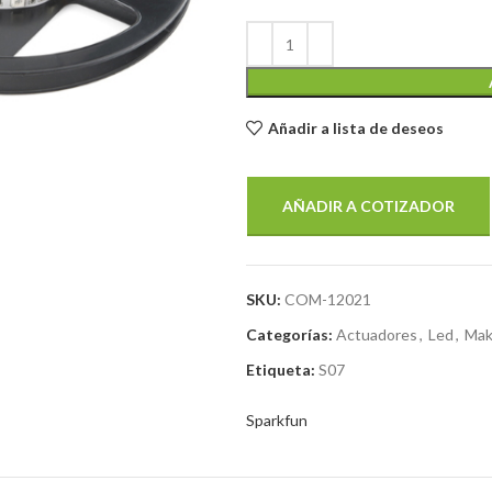
Añadir a lista de deseos
AÑADIR A COTIZADOR
SKU:
COM-12021
Categorías:
Actuadores
,
Led
,
Mak
Etiqueta:
S07
Sparkfun