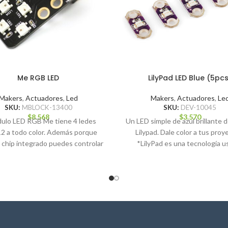
Me RGB LED
LilyPad LED Blue (5pc
Makers
,
Actuadores
,
Led
Makers
,
Actuadores
,
Le
SKU:
MBLOCK-13400
SKU:
DEV-10045
$
8.568
$
3.570
dulo LED RGB Me tiene 4 ledes
Un LED simple de azul brillante de
2 a todo color. Además porque
Lilypad. Dale color a tus proy
 chip integrado puedes controlar
*LilyPad es una tecnología u