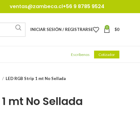
ventas@zambeca.cl
+56 9 8785 9524
0
INICIAR SESIÓN / REGISTRARSE
$
0
Escríbenos
Cotizador
d
LED RGB Strip 1 mt No Sellada
 1 mt No Sellada