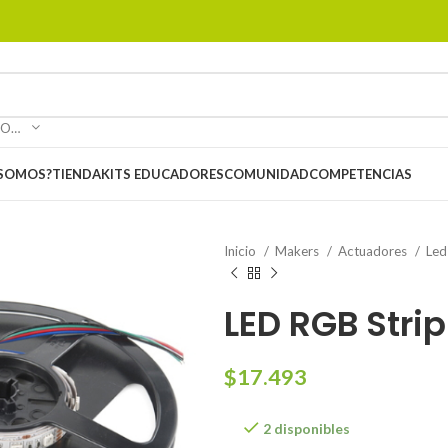
SELECCIONAR CATEGORÍA
 SOMOS?
TIENDA
KITS EDUCADORES
COMUNIDAD
COMPETENCIAS
Inicio
Makers
Actuadores
Le
LED RGB Strip
$
17.493
2 disponibles