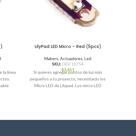
s)
LilyPad LED Micro – Red (5pcs)
Spar
d
Makers
,
Actuadores
,
Led
SKU:
DEV-10754
Maker
$
3.451
 la línea
Si quieres agregar puntos de luz más
Control
ectos.
pequeños a tu proyecto, necesitarás los
TB66
sable
Micro LED de Lilypad. Los micro LED
motore