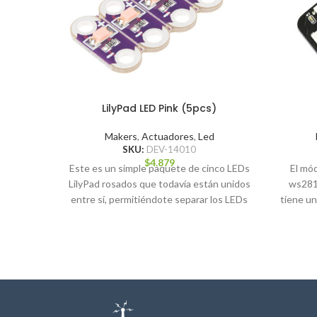
LilyPad LED Pink (5pcs)
Makers
,
Actuadores
,
Led
SKU:
DEV-14010
$
4.879
Este es un simple paquete de cinco LEDs
El mó
LilyPad rosados que todavía están unidos
ws281
entre sí, permitiéndote separar los LEDs
tiene un