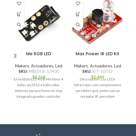
Me RGB LED
Max Power IR LED Kit
Makers
,
Actuadores
,
Led
Makers
,
Actuadores
,
Led
SKU:
MBLOCK-13400
SKU:
KIT-10732
M
$
8.568
$
2.499
El módulo LED RGB Me tiene 4
Descripción: Los LEDs
ledes ws2812 a todo color.
infrarrojos son componentes
E
Además porque tiene un chip
versátiles que, junto con un
integrado puedes controlar
receptor IR, permiten
aplicaciones como control
remoto y comunicación