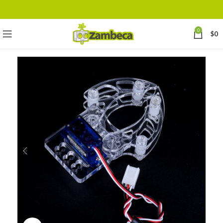
0
$
0