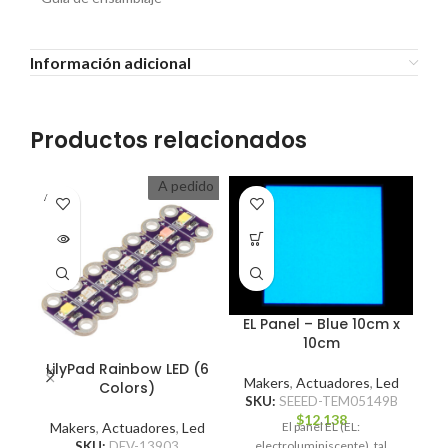
Información adicional
Productos relacionados
A pedido
A PEDI
DO
EL Panel – Blue 10cm x
10cm
LilyPad Rainbow LED (6
Makers
,
Actuadores
,
Led
Colors)
SKU:
SEEED-TEM05149B
$
12.138
El panel EL (EL:
Makers
,
Actuadores
,
Led
M
electroluminiscente), tal
SKU:
DEV-13903