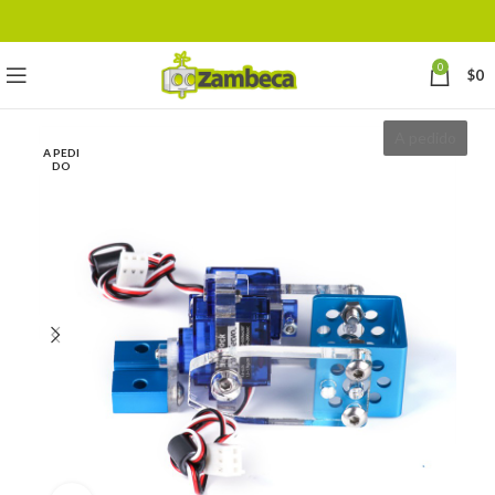
0
$
0
A pedido
A PEDI
DO