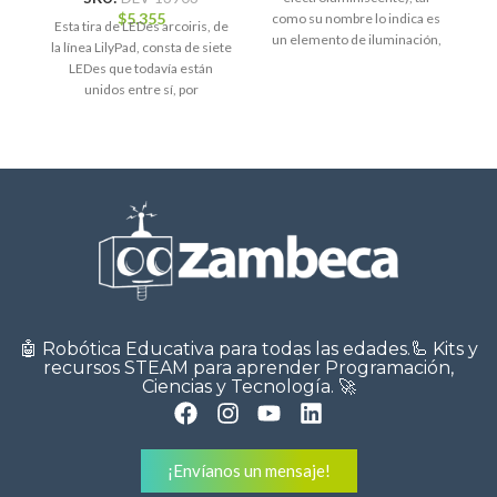
$
5.355
como su nombre lo indica es
Esta tira de LEDes arcoiris, de
E
un elemento de iluminación,
la línea LilyPad, consta de siete
que viene en forma
LEDes que todavía están
unidos entre sí, por
🤖 Robótica Educativa para todas las edades.🦾 Kits y
recursos STEAM para aprender Programación,
Ciencias y Tecnología. 🚀
¡Envíanos un mensaje!