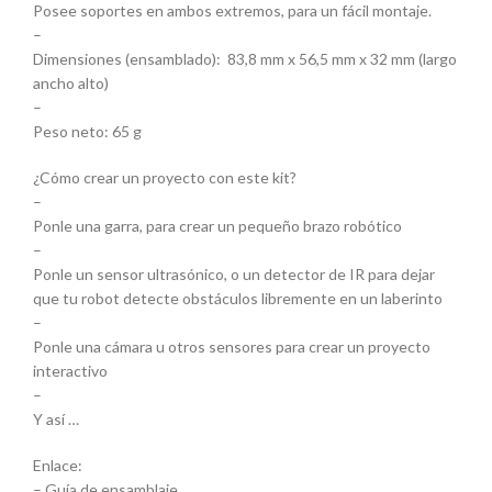
Posee soportes en ambos extremos, para un fácil montaje.
–
Dimensiones (ensamblado): 83,8 mm x 56,5 mm x 32 mm (largo
ancho alto)
–
Peso neto: 65 g
¿Cómo crear un proyecto con este kit?
–
Ponle una garra, para crear un pequeño brazo robótico
–
Ponle un sensor ultrasónico, o un detector de IR para dejar
que tu robot detecte obstáculos libremente en un laberinto
–
Ponle una cámara u otros sensores para crear un proyecto
interactivo
–
Y así …
Enlace:
– Guía de ensamblaje