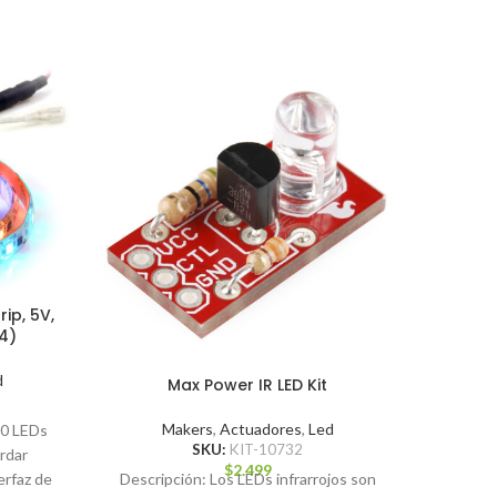
A PED
IDO
ip, 5V,
4)
d
Max Power IR LED Kit
Makers
,
Actuadores
,
Led
30 LEDs
SKU:
KIT-10732
rdar
$
2.499
Descripción: Los LEDs infrarrojos son
💡 LED
erfaz de