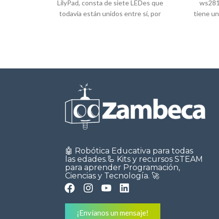
LilyPad, consta de siete LEDes que
ws281
todavía están unidos entre sí, por
tiene un
🤖 Robótica Educativa para todas
las edades.🦾 Kits y recursos STEAM
para aprender Programación,
Ciencias y Tecnología. 🚀
¡Envíanos un mensaje!