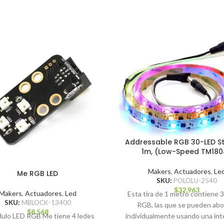
Addressable RGB 30-LED Str
1m, (Low-Speed TM180
Makers
,
Actuadores
,
Le
Me RGB LED
SKU:
POLOLU-2540
$
32.963
Makers
,
Actuadores
,
Led
Esta tira de 1 metro contiene 
SKU:
MBLOCK-13400
RGB, las que se pueden abo
$
8.568
dulo LED RGB Me tiene 4 ledes
individualmente usando una int