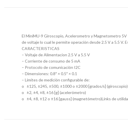
El MiniMU-9 Giroscopio, Acelerometro y Magnetometro 5V es
de voltaje lo cual le permite operación desde 2.5 V a 5.5 V.
CARACTERISTICAS
– Voltaje de Alimentacion 2.5 V a 5.5 V
– Corriente de consumo de 5 mA
– Protocolo de comunicación I2C
– Dimensiones: 0.8″ × 0.5″ × 0.1
– Limites de medición configurable de:
o ±125, ±245, ±500, ±1000 o ±2000 [grados/s] (giroscopio)
o ±2, ±4, ±8, ±16 [g] (acelerómetro)
o ±4, ±8, ±12 o ±16 [gauss] (magnetómetro)Links de util