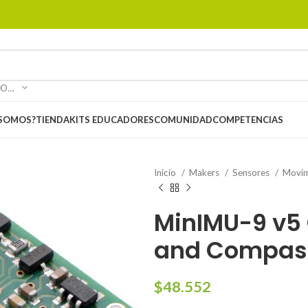
SELECCIONAR CATEGORÍA
 SOMOS?
TIENDA
KITS EDUCADORES
COMUNIDAD
COMPETENCIAS
Inicio
Makers
Sensores
Movim
MinIMU-9 v5 
and Compas
$
48.552