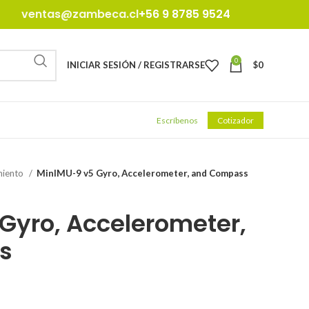
ventas@zambeca.cl
+56 9 8785 9524
0
INICIAR SESIÓN / REGISTRARSE
$
0
Escríbenos
Cotizador
iento
MinIMU-9 v5 Gyro, Accelerometer, and Compass
Gyro, Accelerometer,
s