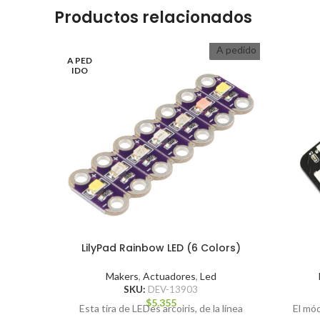
Productos relacionados
A pedido
A PED
IDO
LilyPad Rainbow LED (6 Colors)
Makers
,
Actuadores
,
Led
SKU:
DEV-13903
$
5.355
Esta tira de LEDes arcoiris, de la línea
El mó