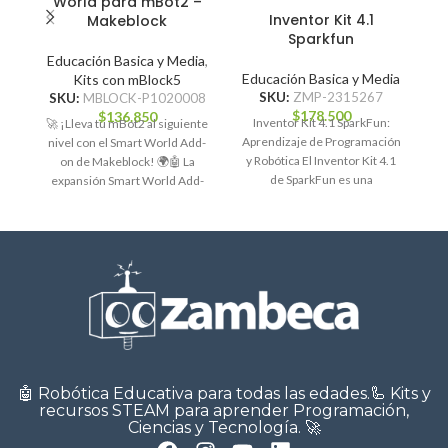
World para mBot2 –
Inventor Kit 4.1
Makeblock
Sparkfun
Educación Basica y Media
,
E
Educación Basica y Media
Kits con mBlock5
SKU:
ZMP-2315267
SKU:
MBLOCK-P1020008
$
178.500
$
136.850
Inventor Kit 4.1 SparkFun:
🚀 ¡Lleva tu mBot2 al siguiente
Aprendizaje de Programación
nivel con el Smart World Add-
y Robótica El Inventor Kit 4.1
on de Makeblock! 🌍🤖 La
re
de SparkFun es una
expansión Smart World Add-
herramienta educativa
on
diseñada
🤖 Robótica Educativa para todas las edades.🦾 Kits y
recursos STEAM para aprender Programación,
Ciencias y Tecnología. 🚀