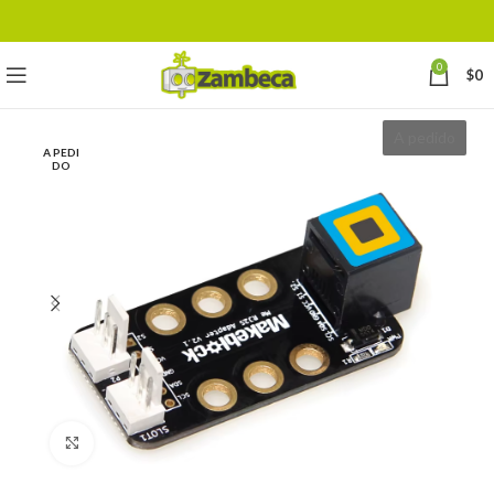
0
$
0
A pedido
A PEDI
DO
Click to enlarge