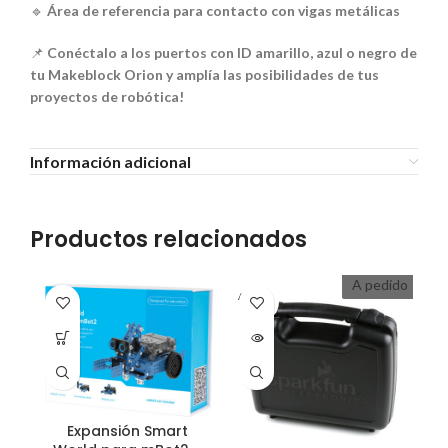
🔹
Área de referencia para contacto con vigas metálicas
📌
Conéctalo a los puertos con ID amarillo, azul o negro de
tu Makeblock Orion y amplía las posibilidades de tus
proyectos de robótica!
Información adicional
Productos relacionados
A pedido
A PEDI
A P
DO
D
Expansión Smart
S