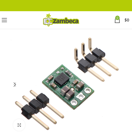
0
$
0
Click to enlarge