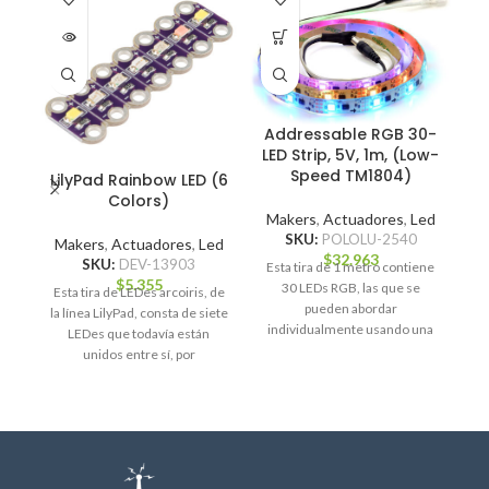
DO
Addressable RGB 30-
LED Strip, 5V, 1m, (Low-
Speed TM1804)
LilyPad Rainbow LED (6
Colors)
Makers
,
Actuadores
,
Led
SKU:
POLOLU-2540
Makers
,
Actuadores
,
Led
M
$
32.963
SKU:
DEV-13903
Esta tira de 1 metro contiene
$
5.355
30 LEDs RGB, las que se
Esta tira de LEDes arcoiris, de
E
pueden abordar
la línea LilyPad, consta de siete
individualmente usando una
LEDes que todavía están
interfaz de un
unidos entre sí, por