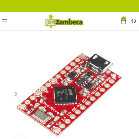
0
$
0