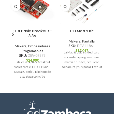
FTDI Basic Breakout –
LED Matrix Kit
3.3V
Makers
,
Pantalla
Makers
,
Procesadores
SKU:
DEV-11861
$
17.017
Programables
La Matriz LED es ideal para
SKU:
DEV-09873
aprender a programar una
$
24.990
Esta es una placa breakout
matriz de ledes, requiere
básica para el FTDI FT232RL
soldadura (muy poca). Este kit
Es
USB a IC serial. El pinout de
le
X
esta placa coincide
m
80