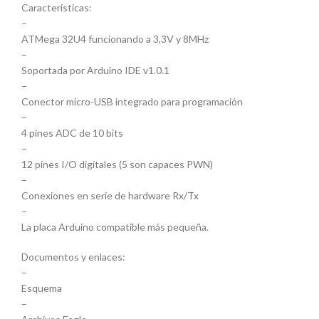
Características:
–
ATMega 32U4 funcionando a 3,3V y 8MHz
–
Soportada por Arduino IDE v1.0.1
–
Conector micro-USB integrado para programación
–
4 pines ADC de 10 bits
–
12 pines I/O digitales (5 son capaces PWN)
–
Conexiones en serie de hardware Rx/Tx
–
La placa Arduino compatible más pequeña.
Documentos y enlaces:
–
Esquema
–