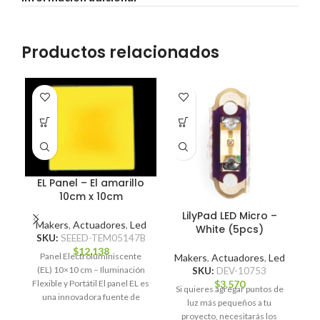
Productos relacionados
EL Panel – El amarillo
10cm x 10cm
LilyPad LED Micro –
Makers
,
Actuadores
,
Led
White (5pcs)
SKU:
SEEED-TEM05147B
$
12.138
Panel Electroluminiscente
Makers
,
Actuadores
,
Led
M
(EL) 10×10 cm – Iluminación
SKU:
DEV-10753
$
3.570
Flexible y Portátil El panel EL es
Si quieres agregar puntos de
Un
una innovadora fuente de
luz más pequeños a tu
de
iluminación delgada,
proyecto, necesitarás los
tu