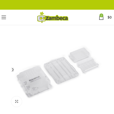
0
$
0
Click to enlarge