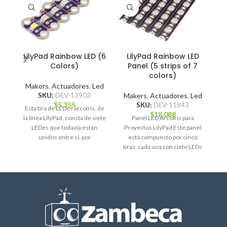
LilyPad Rainbow LED (6
LilyPad Rainbow LED
Colors)
Panel (5 strips of 7
colors)
M
Makers
,
Actuadores
,
Led
SKU:
DEV-13903
Makers
,
Actuadores
,
Led
$
5.355
SKU:
DEV-11843
Esta tira de LEDes arcoiris, de
$
18.088
la línea LilyPad, consta de siete
Panel LED Arcoíris para
LEDes que todavía están
Proyectos LilyPad Este panel
id
unidos entre sí, por
está compuesto por cinco
tiras, cada una con siete LEDs
de colores: