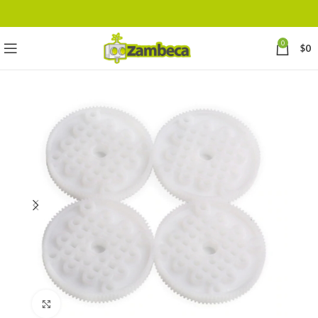
0
$
0
Click to enlarge