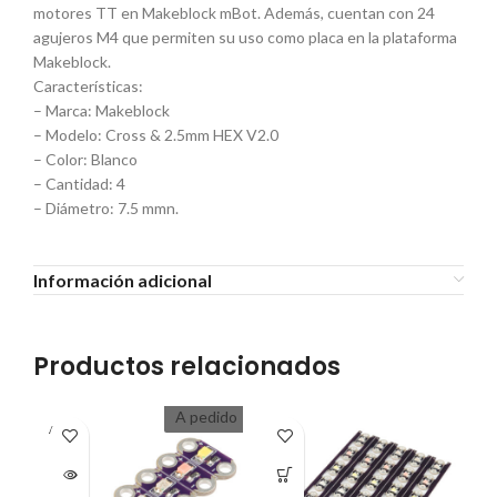
motores TT en Makeblock mBot. Además, cuentan con 24
agujeros M4 que permiten su uso como placa en la plataforma
Makeblock.
Características:
– Marca: Makeblock
– Modelo: Cross & 2.5mm HEX V2.0
– Color: Blanco
– Cantidad: 4
– Diámetro: 7.5 mmn.
Información adicional
Productos relacionados
A pedido
A PEDI
A P
DO
D