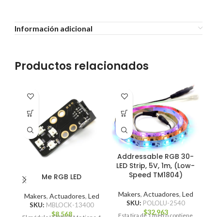
Información adicional
Productos relacionados
Addressable RGB 30-
LED Strip, 5V, 1m, (Low-
Speed TM1804)
Me RGB LED
Makers
,
Actuadores
,
Led
Makers
,
Actuadores
,
Led
M
SKU:
POLOLU-2540
SKU:
MBLOCK-13400
$
32.963
$
8.568
Esta tira de 1 metro contiene