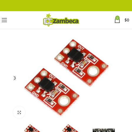
0
$
0
Click to enlarge