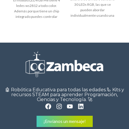
El módulo LED RGB Me tiene 4
30 LEDs RGB, las que se
ledes ws2812 a todo color.
i
pueden abordar
Además porque tiene un chip
v
individualmente usando una
integrado puedes controlar
interfaz de un
🤖 Robótica Educativa para todas las edades.🦾 Kits y
recursos STEAM para aprender Programación,
Ciencias y Tecnología. 🚀
¡Envíanos un mensaje!