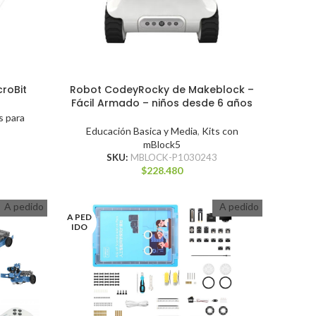
croBit
Robot CodeyRocky de Makeblock –
Fácil Armado – niños desde 6 años
s para
Educación Basica y Media
,
Kits con
mBlock5
SKU:
MBLOCK-P1030243
$
228.480
A pedido
A pedido
A PED
IDO