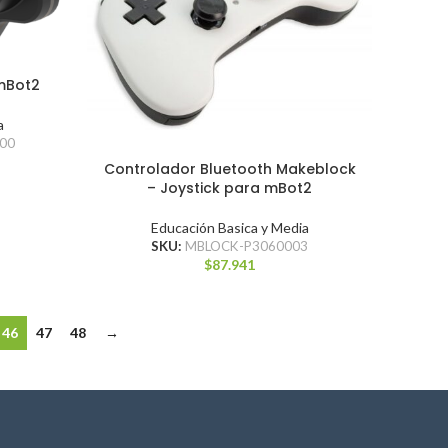
 mBot2
a
00
Controlador Bluetooth Makeblock
– Joystick para mBot2
Educación Basica y Media
SKU:
MBLOCK-P3060003
$
87.941
46
47
48
→