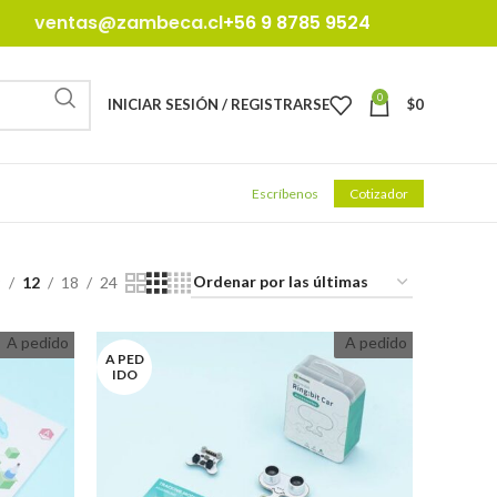
ventas@zambeca.cl
+56 9 8785 9524
0
INICIAR SESIÓN / REGISTRARSE
$
0
Escríbenos
Cotizador
9
12
18
24
A pedido
A pedido
A PED
IDO