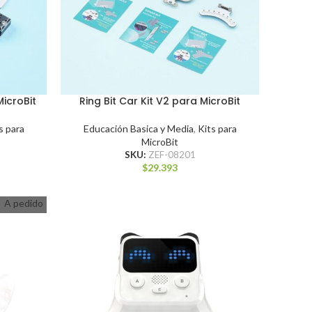
MicroBit
Ring Bit Car Kit V2 para MicroBit
s para
Educación Basica y Media
,
Kits para
MicroBit
SKU:
ZEF-08201
$
29.393
A pedido