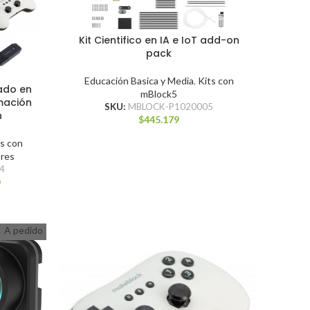
Kit Cientifico en IA e IoT add-on
pack
Educación Basica y Media
,
Kits con
ado en
mBlock5
mación
SKU:
MBLOCK-P1020005
n
$
445.179
ts con
ores
4
0
A pedido