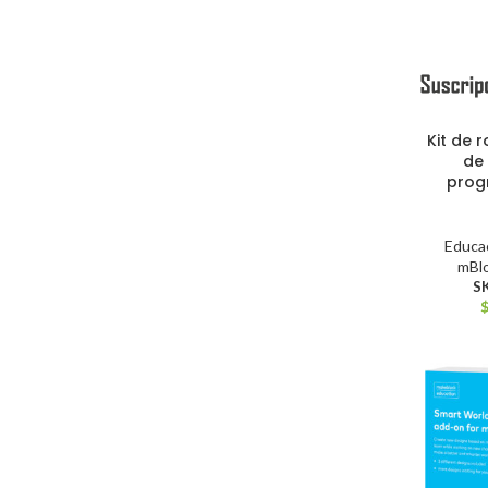
Kit de 
de 
prog
Educac
mBl
S