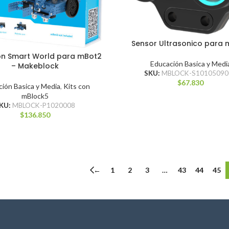
Sensor Ultrasonico para
ón Smart World para mBot2
Educación Basica y Medi
– Makeblock
SKU:
MBLOCK-S10105090
$
67.830
ión Basica y Media
,
Kits con
mBlock5
KU:
MBLOCK-P1020008
$
136.850
←
1
2
3
…
43
44
45