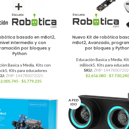
robótica basado en mBot2,
Nuevo Kit de robótica bas
nivel intermedio y con
mBot2, Avanzado, progra
ramación por bloques y
por bloques y Pytho
Python
Educación Basica y Media
,
Ki
ión Basica y Media
,
Kits con
mBlock5
,
Kits para educad
ock5
,
Kits para educadores
SKU:
ZMP-14478007202
$
2.656.080
-
$
7.730.24
KU:
ZMP-144780072025
$
2.005.745
-
$
5.779.235
A PED
IDO