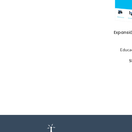
Expansi
Educac
S