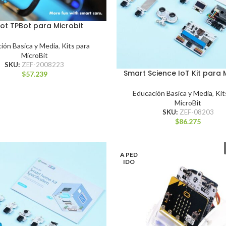
ot TPBot para Microbit
ión Basica y Media
,
Kits para
MicroBit
SKU:
ZEF-2008223
Smart Science IoT Kit para 
$
57.239
Educación Basica y Media
,
Kit
MicroBit
SKU:
ZEF-08203
$
86.275
A PED
IDO