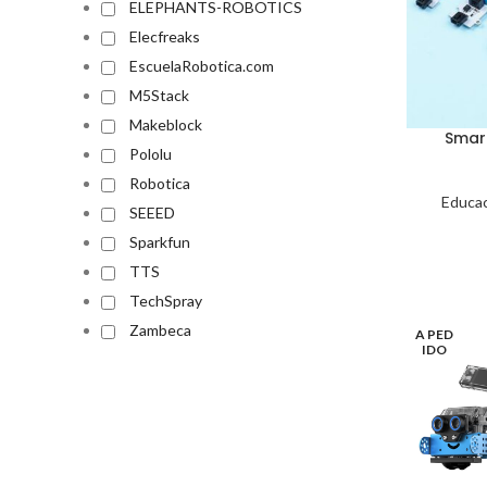
ELEPHANTS-ROBOTICS
Elecfreaks
EscuelaRobotica.com
M5Stack
Makeblock
Smart
Pololu
Robotica
Educac
SEEED
Sparkfun
TTS
TechSpray
Zambeca
A PED
IDO