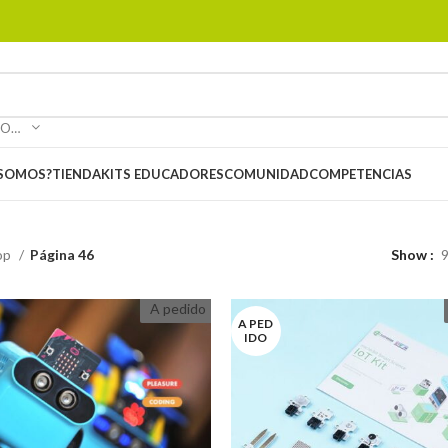
SELECCIONAR CATEGORÍA
 SOMOS?
TIENDA
KITS EDUCADORES
COMUNIDAD
COMPETENCIAS
op
Página 46
Show
A pedido
A PED
IDO