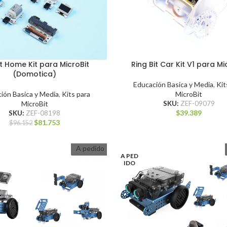
 Home Kit para MicroBit
Ring Bit Car Kit V1 para Mi
(Domotica)
Educación Basica y Media
,
Kit
ión Basica y Media
,
Kits para
MicroBit
MicroBit
SKU:
ZEF-09079
$
39.389
SKU:
ZEF-08198
$
81.753
$
96.152
A pedido
A PED
IDO