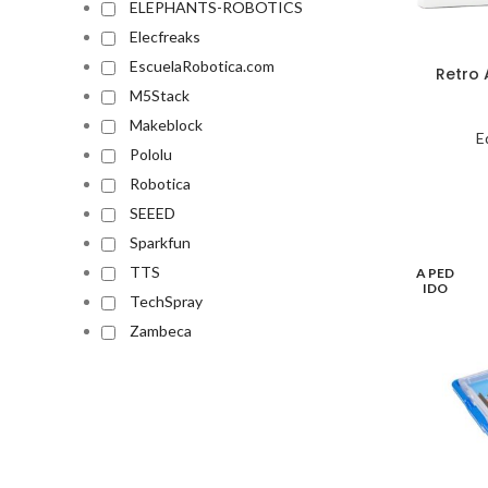
ELEPHANTS-ROBOTICS
Elecfreaks
EscuelaRobotica.com
Retro
M5Stack
Makeblock
E
Pololu
Robotica
SEEED
Sparkfun
TTS
A PED
IDO
TechSpray
Zambeca