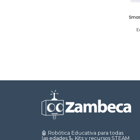
Smar
E
🤖 Robótica Educativa para todas
las edades.🦾 Kits y recursos STEAM