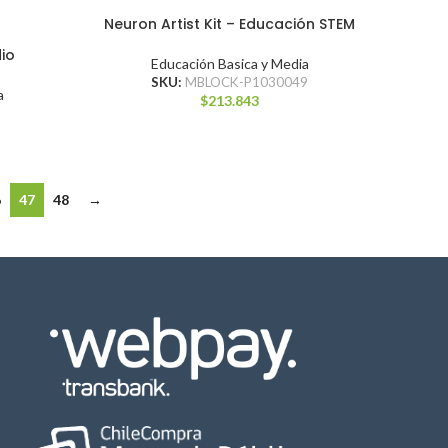
Neuron Artist Kit – Educación STEM
io
Educación Basica y Media
SKU:
MBLOCK-P1030049
a
$
213.843
6
47
48
→