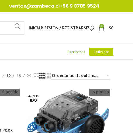
ventas@zambeca.cl
+56 9 8785 9524
0
INICIAR SESIÓN / REGISTRARSE
$
0
Escríbenos
Cotizador
9
12
18
24
A pedido
A pedido
A PED
IDO
n Pack