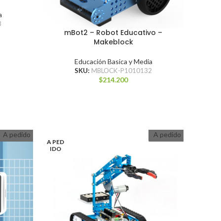
a
3
mBot2 – Robot Educativo –
Makeblock
Educación Basica y Media
SKU:
MBLOCK-P1010132
$
214.200
A pedido
A pedido
A PED
IDO