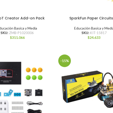
IoT Creator Add-on Pack
SparkFun Paper Circuits
ducación Basica y Media
Educación Basica y Medi
SKU:
ZMB-P1020006
SKU:
KIT-15817
$
311.066
$
24.633
-15%