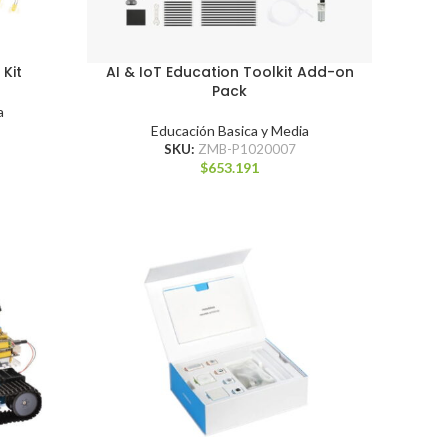
 Kit
AI & IoT Education Toolkit Add-on
Pack
a
Educación Basica y Media
SKU:
ZMB-P1020007
$
653.191