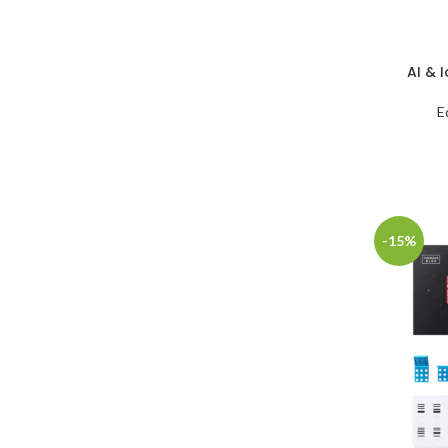
AI & 
E
-15%