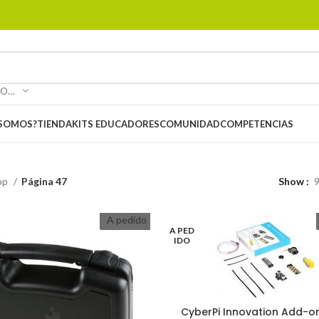
SELECCIONAR CATEGORÍA
 SOMOS?
TIENDA
KITS EDUCADORES
COMUNIDAD
COMPETENCIAS
op
Página 47
Show
A pedido
A PED
IDO
CyberPi Innovation Add-o