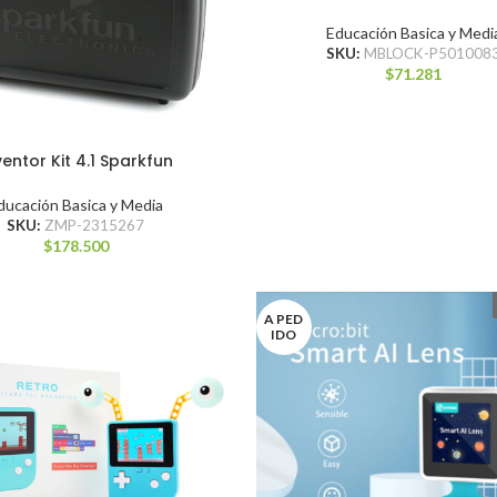
Educación Basica y Medi
SKU:
MBLOCK-P501008
$
71.281
ventor Kit 4.1 Sparkfun
ducación Basica y Media
SKU:
ZMP-2315267
$
178.500
A PED
IDO