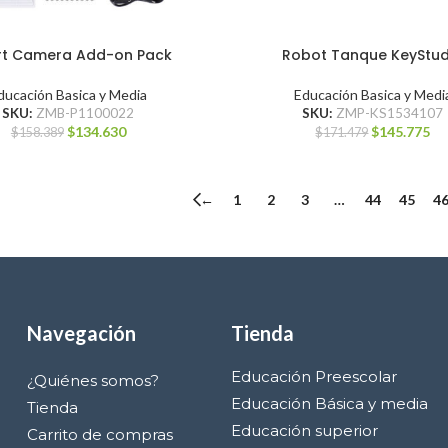
t Camera Add-on Pack
Robot Tanque KeyStud
ducación Basica y Media
Educación Basica y Medi
SKU:
ZMB-P1100022
SKU:
ZMP-KS1534107
$
134.630
$
145.775
$
158.389
$
171.479
←
1
2
3
…
44
45
4
Navegación
Tienda
Educación Preescolar
¿Quiénes somos?
Educación Básica y media
Tienda
Educación superior
Carrito de compras