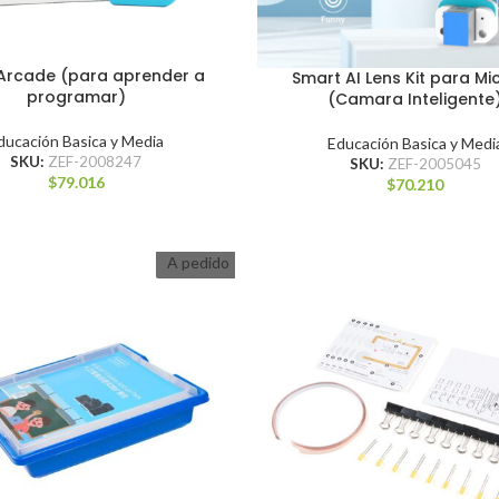
 Arcade (para aprender a
Smart AI Lens Kit para Mi
programar)
(Camara Inteligente
ducación Basica y Media
Educación Basica y Medi
SKU:
ZEF-2008247
SKU:
ZEF-2005045
$
79.016
$
70.210
A pedido