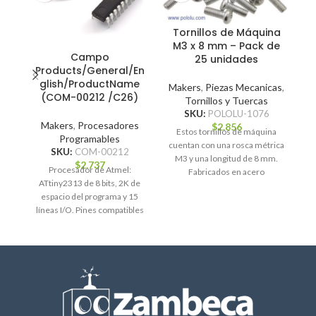
Tornillos de Máquina
M3 x 8 mm – Pack de
Campo
25 unidades
Products/General/En
glish/ProductName
Makers
,
Piezas Mecanicas
,
(COM-00212 /C26)
M
Tornillos y Tuercas
SKU:
POLOLU-1076
Makers
,
Procesadores
$
2.856
Estos tornillos de máquina
Programables
Es
cuentan con una rosca métrica
SKU:
COM-00212
Po
M3 y una longitud de 8 mm.
$
2.737
Procesador de Atmel:
n
Fabricados en acero
ATtiny2313 de 8 bits, 2K de
galvanizado,
espacio del programa y 15
líneas I/O. Pines compatibles
UART. Funciona