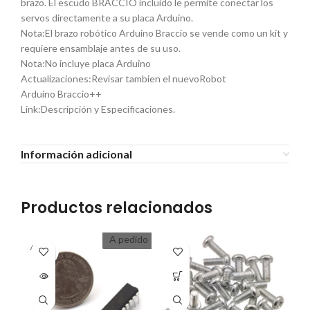
brazo. El escudo BRACCIO incluido le permite conectar los
servos directamente a su placa Arduino.
Nota:El brazo robótico Arduino Braccio se vende como un kit y
requiere ensamblaje antes de su uso.
Nota:No incluye placa Arduino
Actualizaciones:Revisar tambien el nuevoRobot
Arduino Braccio++
Link:Descripción y Especificaciones.
Información adicional
Productos relacionados
A pedido
A PEDI
A P
DO
D