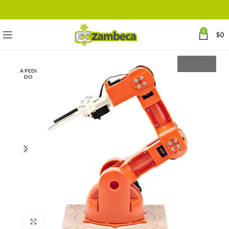
0
$
0
A pedido
A PEDI
DO
Click to enlarge