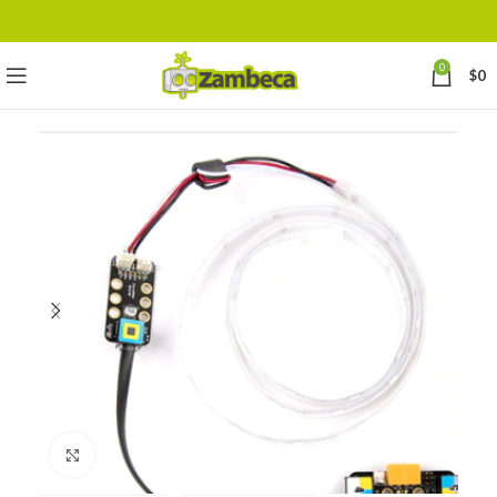
0
$
0
Click to enlarge