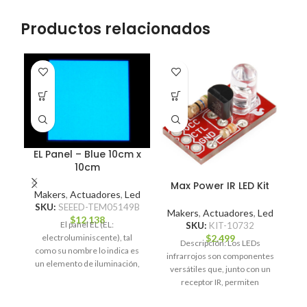
Productos relacionados
EL Panel – Blue 10cm x
10cm
Max Power IR LED Kit
Makers
,
Actuadores
,
Led
SKU:
SEEED-TEM05149B
Makers
,
Actuadores
,
Led
$
12.138
El panel EL (EL:
SKU:
KIT-10732
M
$
2.499
electroluminiscente), tal
Descripción: Los LEDs
como su nombre lo indica es
infrarrojos son componentes
S
un elemento de iluminación,
versátiles que, junto con un
que viene en forma
receptor IR, permiten
aplicaciones como control