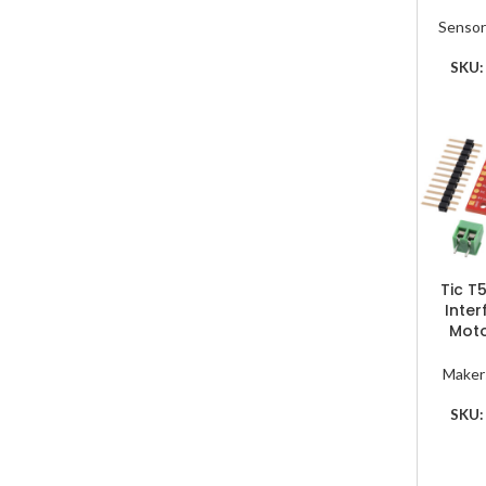
Senso
SKU
Tic T
Inte
Moto
Maker
SKU