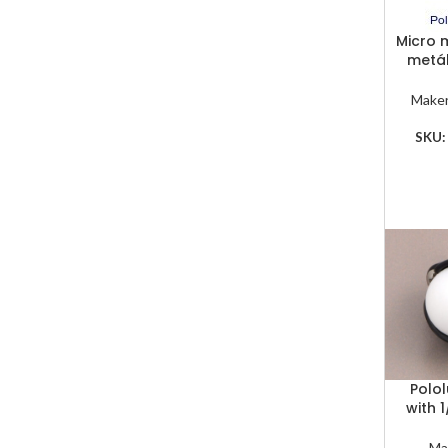
Micro 
metál
Make
SKU
Polol
with 1
Ma