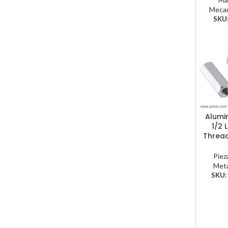
Mecan
SKU
Alumi
1/2 
Thread
Piez
Meta
SKU