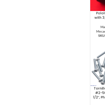
Polol
with 3
Ma
Mecan
SKU
Tornil
#2-56
1/2″, P