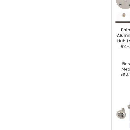
Polo
Alumi
Hub f
#4-4
Piez
Meta
SKU