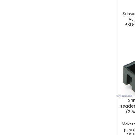
Senso
Vol
SKU
Sh
Header:
(2.
Maker
para 
SKU