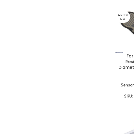
A PEDI
DO
For
Resi
Diamete
Sensor
SKU