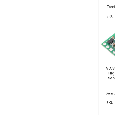
Torni
SKU
VL53
Fli
Sen
Sens
SKU