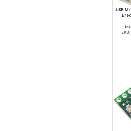
USB Mi
Bre
Ma
SKU