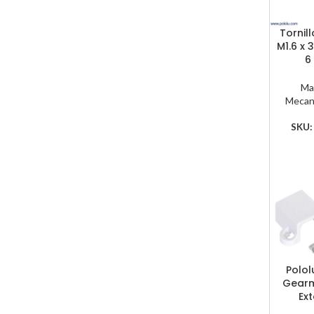
Tornil
M1.6 x
6
Ma
Mecan
SKU
Polol
Gearm
Ex