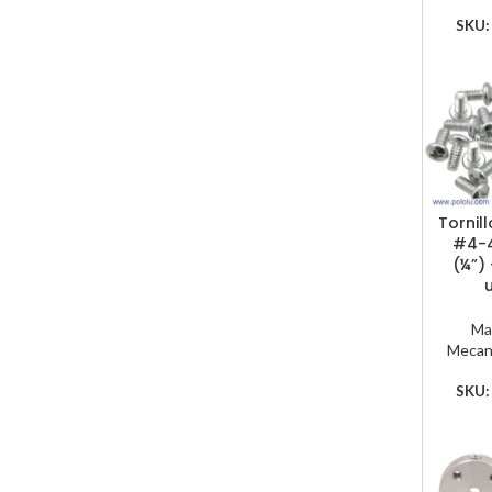
SKU
Tornil
#4-4
(¼”)
Ma
Mecan
SKU