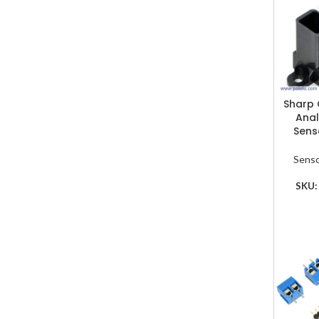
Sharp
Anal
Sens
Sens
SKU