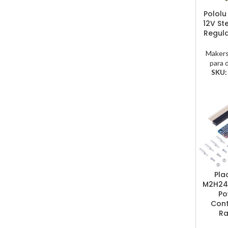
Pololu
12V St
Regul
Maker
para 
SKU
Pla
M2H24v
Po
Contr
Ra