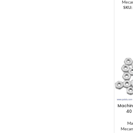
Mecan
SKU
Machin
40
Ma
Mecan